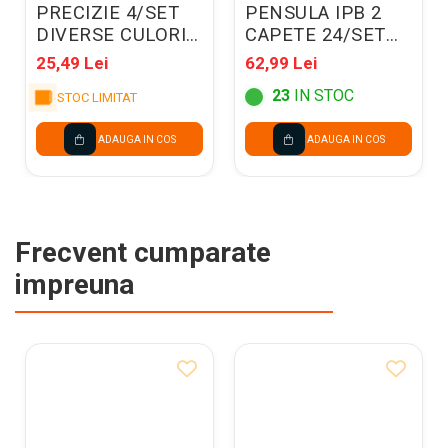
PRECIZIE 4/SET
PENSULA IPB 2
DIVERSE CULORI
CAPETE 24/SET
PP928-01
PP917-24
25,49 Lei
62,99 Lei
23
IN STOC
STOC LIMITAT
ADAUGA IN COS
ADAUGA IN COS
Frecvent cumparate
impreuna