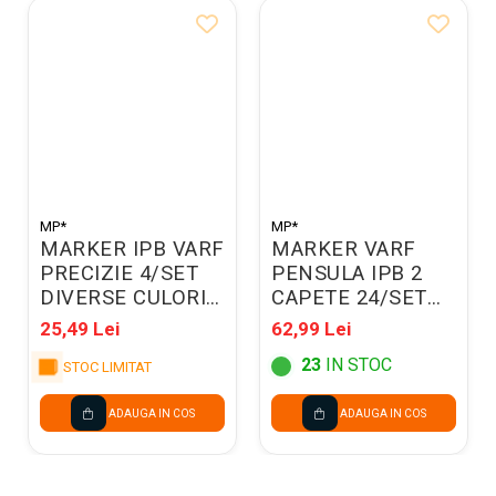
MP*
MP*
MARKER IPB VARF
MARKER VARF
PRECIZIE 4/SET
PENSULA IPB 2
DIVERSE CULORI
CAPETE 24/SET
PP928-01
PP917-24
25,49 Lei
62,99 Lei
23
IN STOC
STOC LIMITAT
ADAUGA IN COS
ADAUGA IN COS