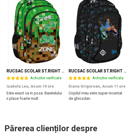
RUCSAC SCOLAR ST.RIGHT 3 COMPARTIMENTE GAME ZONE BP-26 301384
RUCSAC SCOLAR ST.RIGHT 3 COMPARTIMENTE GAME CONTROLLER SPLASH BP-26 697562
Achizitie verificata
Achizitie verificata
Izabela Leu,
Acum 10 ore
Diana Grigorean,
Acum 11 ore
C
Este exact ca in poza. Baietelului
Copilul meu este super incantat
F
ii place foarte mult.
de ghiozdan .
a
g
M
Părerea clienților despre