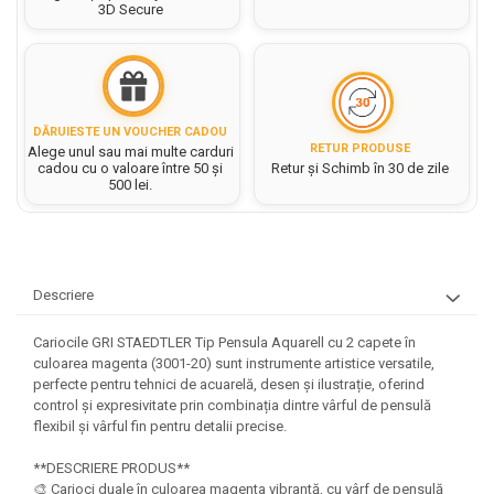
Hartie matriceala
3D Secure
Masini si Echipamente
Abtibilduri, Stickere Christmas
Rigle, echere si raportor
Hartie tip pergament
Instrumente, Echipamente, Accesorii
Articole de Papetarie Craciun
plastic
Indigo
Perforatoare Forme Decorative
Baloane de Craciun si An Nou
Sticle, caserole, pusculite,
Bijuterii
Rezerve caiet mecanic
Banda autoadeziva/ Stickere
suporturi copii
DĂRUIESTE UN VOUCHER CADOU
Fereastra
Diverse accesorii bijuterii
Sacose hartie si textil
RETUR PRODUSE
Alege unul sau mai multe carduri
Etichete scolare
Bannere, Semne Craciun
cadou cu o valoare între 50 și
Retur și Schimb în 30 de zile
Margele din Lemn
Set hartie Colorata mix
500 lei.
Stickere scolare
Bile/ Conuri/ Globuri din Polistiren
Margele din plastic/ sticla
Braduti/ Stelute/ Accesorii impodobit
Seturi scolare
Margele Fuzibile
Carton Decor/ Hartie decor Craciun
Paiete, Strasuri si Pietricele
Plastilina, Planseta plastilina
Casute Craciun
Perle
Descriere
Radiera
Coronite/ Inele polistiren
Snur, sarma, elastic, fir
Costume/ Costumatii Craciun si
Socotitoare, Betisoare
Cariocile GRI STAEDTLER Tip Pensula Aquarell cu 2 capete în
Decoratiuni
accesorii
culoarea magenta (3001-20) sunt instrumente artistice versatile,
Carti de Colorat pentru copii
Animale/ Insecte
perfecte pentru tehnici de acuarelă, desen și ilustrație, oferind
Cutii, Sacose, Pungi, Ambalaje
control și expresivitate prin combinația dintre vârful de pensulă
Christmas
Carti Educative
Decoratiuni din Lemn
flexibil și vârful fin pentru detalii precise.
Decoratiuni Craciun
Decoratiuni din polistiren
Carnetele notite copii
Diverse Articole de Craciun
**DESCRIERE PRODUS**
Decoratiuni Diverse
Jurnale cu cheita, lacat,
🎨 Carioci duale în culoarea magenta vibrantă, cu vârf de pensulă