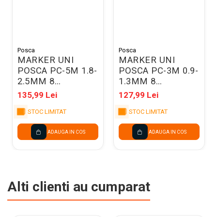
Posca
Posca
MARKER UNI
MARKER UNI
POSCA PC-5M 1.8-
POSCA PC-3M 0.9-
2.5MM 8
1.3MM 8
CULORI/SET
CULORI/SET
135,99 Lei
127,99 Lei
M1486
M1483
STOC LIMITAT
STOC LIMITAT
ADAUGA IN COS
ADAUGA IN COS
Alti clienti au cumparat