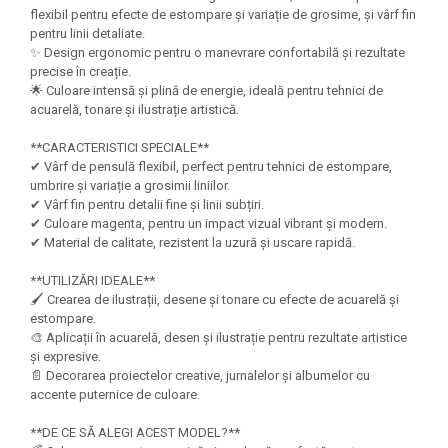
Felicitari Craciun
Decoratiuni Fetru
magnet
flexibil pentru efecte de estompare și variație de grosime, și vârf fin
Figurine, Ornamente Pasla /Lemn/
Decoratiuni Moosgummi
pentru linii detaliate.
Pasta modelatoare
Moos
✨ Design ergonomic pentru o manevrare confortabilă și rezultate
Decoratiuni Papier Mache
precise în creație.
Fundite, Panglici , Benzi Craciun
Harti de perete
Nasturi
🌟 Culoare intensă și plină de energie, ideală pentru tehnici de
Globuri din plastic
Idei Creative
acuarelă, tonare și ilustrație artistică.
Creta scolara
Hartie Ambalaj Christmas
Glob Pamantesc Scolar
**CARACTERISTICI SPECIALE**
idei de Cadouri Craciun
✔ Vârf de pensulă flexibil, perfect pentru tehnici de estompare,
Materiale Didactice
Jucarii Craciun
umbrire și variație a grosimii liniilor.
Lumanari tort, Confetti
✔ Vârf fin pentru detalii fine și linii subțiri.
Instrumente geometrie pentru
✔ Culoare magenta, pentru un impact vizual vibrant și modern.
Muschi decor
tabla scolara
✔ Material de calitate, rezistent la uzură și uscare rapidă.
Perforatoare/ Sabloane cu forme de
Tablite de desenat magnetice
Craciun
**UTILIZĂRI IDEALE**
Sugativa
🖌️ Crearea de ilustrații, desene și tonare cu efecte de acuarelă și
Sclipici/ Lipici cu sclipici/ Paiete
estompare.
Craciun
Articole papetarie pentru copii
🎨 Aplicații în acuarelă, desen și ilustrație pentru rezultate artistice
Servetele/ Farfurii/ Pahare/ Paie
și expresive.
Banda adeziva
Craciun
📄 Decorarea proiectelor creative, jurnalelor și albumelor cu
Seturi creative Christmas
accente puternice de culoare.
Compas scolar
Umbrele
Pixuri cu radiera
**DE CE SĂ ALEGI ACEST MODEL?**