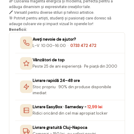
🌈 Culoarea magenta energică și modernă, perfectă pentru a
Seturi Creative pentru Copii
adăuga dinamism și expresivitate creațiilor tale.
🖍️ Versatil pentru diverse stiluri și tehnici artistice.
Stampile Copii
🎯 Potrivit pentru artiști, studenți și pasionați care doresc să
adauge culoare vie și impact vizual în operele lor!
Beneficii:
Aveți nevoie de ajutor?
L–V: 10:00–16:00 ·
0733 472 472
Vânzători de top
Peste 25 de ani experiență · Pe piață din 2000
Livrare rapidă 24–48 ore
Stoc propriu · 90% din produse disponibile
imediat
Livrare EasyBox · Sameday -
12,99 lei
Ridici oricând din cel mai apropiat locker
Livrare gratuită Cluj-Napoca
Comenzi > 150 lei · cu șoferii noștri