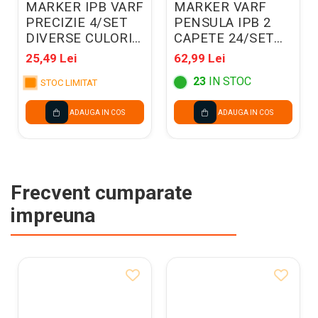
MARKER IPB VARF
MARKER VARF
PRECIZIE 4/SET
PENSULA IPB 2
DIVERSE CULORI
CAPETE 24/SET
PP928-01
PP917-24
25,49 Lei
62,99 Lei
23
IN STOC
STOC LIMITAT
ADAUGA IN COS
ADAUGA IN COS
Frecvent cumparate
impreuna