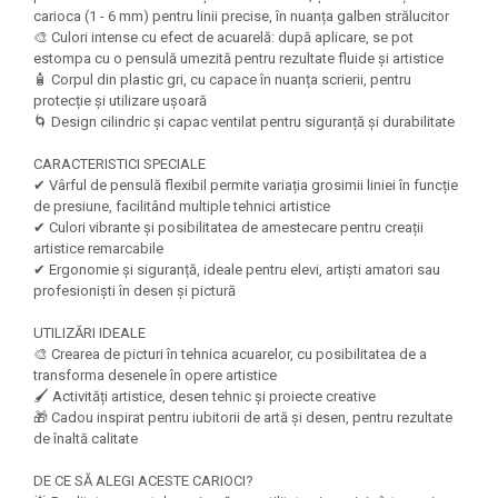
Felicitari Craciun
Decoratiuni Fetru
magnet
carioca (1 - 6 mm) pentru linii precise, în nuanța galben strălucitor
Figurine, Ornamente Pasla /Lemn/
Decoratiuni Moosgummi
🎨 Culori intense cu efect de acuarelă: după aplicare, se pot
Pasta modelatoare
Moos
estompa cu o pensulă umezită pentru rezultate fluide și artistice
Decoratiuni Papier Mache
🧴 Corpul din plastic gri, cu capace în nuanța scrierii, pentru
Fundite, Panglici , Benzi Craciun
Harti de perete
Nasturi
protecție și utilizare ușoară
Globuri din plastic
Idei Creative
🌀 Design cilindric și capac ventilat pentru siguranță și durabilitate
Creta scolara
Hartie Ambalaj Christmas
Glob Pamantesc Scolar
CARACTERISTICI SPECIALE
idei de Cadouri Craciun
✔ Vârful de pensulă flexibil permite variația grosimii liniei în funcție
Materiale Didactice
Jucarii Craciun
de presiune, facilitând multiple tehnici artistice
Lumanari tort, Confetti
✔ Culori vibrante și posibilitatea de amestecare pentru creații
Instrumente geometrie pentru
artistice remarcabile
Muschi decor
tabla scolara
✔ Ergonomie și siguranță, ideale pentru elevi, artiști amatori sau
Perforatoare/ Sabloane cu forme de
profesioniști în desen și pictură
Tablite de desenat magnetice
Craciun
Sugativa
UTILIZĂRI IDEALE
Sclipici/ Lipici cu sclipici/ Paiete
🎨 Crearea de picturi în tehnica acuarelor, cu posibilitatea de a
Craciun
Articole papetarie pentru copii
transforma desenele în opere artistice
Servetele/ Farfurii/ Pahare/ Paie
🖌️ Activități artistice, desen tehnic și proiecte creative
Banda adeziva
Craciun
🎁 Cadou inspirat pentru iubitorii de artă și desen, pentru rezultate
Seturi creative Christmas
de înaltă calitate
Compas scolar
Umbrele
Pixuri cu radiera
DE CE SĂ ALEGI ACESTE CARIOCI?