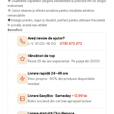
🌟 Dualitatea capetelor asigură versatilitate și precizie într-un singur
Seturi Creative pentru Copii
instrument
🎯 Culori intense și efecte acvatice pentru rezultate artistice
Stampile Copii
remarcabile
🛡️ Design practic, sigur și durabil, perfect pentru utilizare frecventă
în școală, acasă sau atelier
Beneficii:
Aveți nevoie de ajutor?
L–V: 10:00–16:00 ·
0733 472 472
Vânzători de top
Peste 25 de ani experiență · Pe piață din 2000
Livrare rapidă 24–48 ore
Stoc propriu · 90% din produse disponibile
imediat
Livrare EasyBox · Sameday -
12,99 lei
Ridici oricând din cel mai apropiat locker
Livrare gratuită Cluj-Napoca