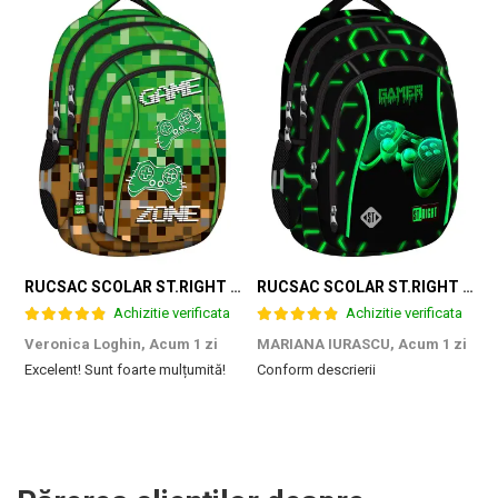
RUCSAC SCOLAR ST.RIGHT 4 COMPARTIMENTE BP-04 GAME ZONE 698187
RUCSAC SCOLAR ST.RIGHT 4 COMPARTIMENTE BP-04 GREEN LEVEL 301339
Achizitie verificata
Achizitie verificata
Veronica Loghin,
Acum 1 zi
MARIANA IURASCU,
Acum 1 zi
G
Excelent! Sunt foarte mulțumită!
Conform descrierii
M
e
m
d
p
f
b