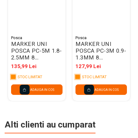
Posca
Posca
MARKER UNI
MARKER UNI
POSCA PC-5M 1.8-
POSCA PC-3M 0.9-
2.5MM 8
1.3MM 8
CULORI/SET
CULORI/SET
135,99 Lei
127,99 Lei
M1486
M1483
STOC LIMITAT
STOC LIMITAT
ADAUGA IN COS
ADAUGA IN COS
Alti clienti au cumparat