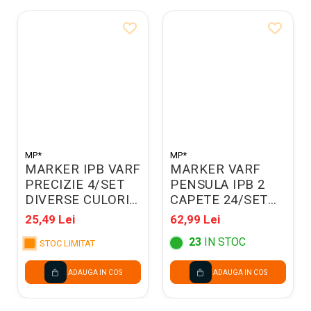
MP*
MP*
MARKER IPB VARF
MARKER VARF
PRECIZIE 4/SET
PENSULA IPB 2
DIVERSE CULORI
CAPETE 24/SET
PP928-01
PP917-24
25,49 Lei
62,99 Lei
23
IN STOC
STOC LIMITAT
ADAUGA IN COS
ADAUGA IN COS