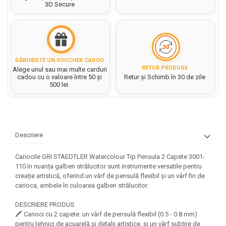
Hartie matriceala
3D Secure
Masini si Echipamente
Abtibilduri, Stickere Christmas
Rigle, echere si raportor
Hartie tip pergament
Instrumente, Echipamente, Accesorii
Articole de Papetarie Craciun
plastic
Indigo
Perforatoare Forme Decorative
Baloane de Craciun si An Nou
Sticle, caserole, pusculite,
Bijuterii
Rezerve caiet mecanic
Banda autoadeziva/ Stickere
suporturi copii
DĂRUIESTE UN VOUCHER CADOU
Fereastra
Diverse accesorii bijuterii
Sacose hartie si textil
RETUR PRODUSE
Alege unul sau mai multe carduri
Etichete scolare
Bannere, Semne Craciun
cadou cu o valoare între 50 și
Retur și Schimb în 30 de zile
Margele din Lemn
Set hartie Colorata mix
500 lei.
Stickere scolare
Bile/ Conuri/ Globuri din Polistiren
Margele din plastic/ sticla
Braduti/ Stelute/ Accesorii impodobit
Seturi scolare
Margele Fuzibile
Carton Decor/ Hartie decor Craciun
Paiete, Strasuri si Pietricele
Plastilina, Planseta plastilina
Casute Craciun
Perle
Descriere
Radiera
Coronite/ Inele polistiren
Snur, sarma, elastic, fir
Costume/ Costumatii Craciun si
Socotitoare, Betisoare
Cariocile GRI STAEDTLER Watercolour Tip Pensula 2 Capete 3001-
Decoratiuni
accesorii
110 în nuanța galben strălucitor sunt instrumente versatile pentru
Carti de Colorat pentru copii
Animale/ Insecte
creație artistică, oferind un vârf de pensulă flexibil și un vârf fin de
Cutii, Sacose, Pungi, Ambalaje
carioca, ambele în culoarea galben strălucitor.
Christmas
Carti Educative
Decoratiuni din Lemn
Decoratiuni Craciun
Decoratiuni din polistiren
Carnetele notite copii
DESCRIERE PRODUS
Diverse Articole de Craciun
🖍️ Carioci cu 2 capete: un vârf de pensulă flexibil (0.5 - 0.8 mm)
Decoratiuni Diverse
Jurnale cu cheita, lacat,
pentru tehnici de acuarelă și detalii artistice, și un vârf subțire de