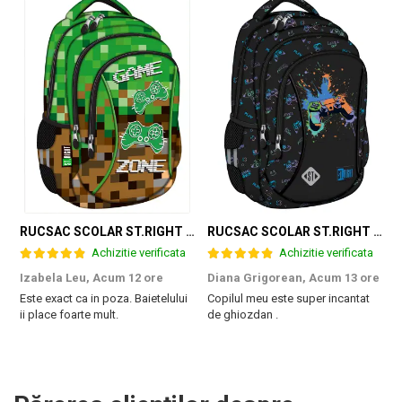
RUCSAC SCOLAR ST.RIGHT 3 COMPARTIMENTE GAME ZONE BP-26 301384
RUCSAC SCOLAR ST.RIGHT 3 COMPARTIMENTE GAME CONTROLLER SPLASH BP-26 697562
Achizitie verificata
Achizitie verificata
Izabela Leu,
Acum 12 ore
Diana Grigorean,
Acum 13 ore
C
Este exact ca in poza. Baietelului
Copilul meu este super incantat
F
ii place foarte mult.
de ghiozdan .
a
g
M