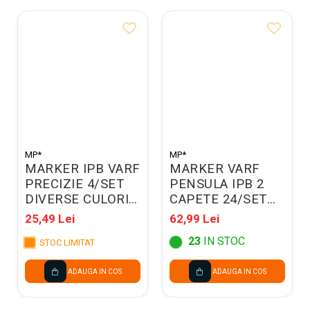
MP*
MP*
MARKER IPB VARF
MARKER VARF
PRECIZIE 4/SET
PENSULA IPB 2
DIVERSE CULORI
CAPETE 24/SET
PP928-01
PP917-24
25,49 Lei
62,99 Lei
23
IN STOC
STOC LIMITAT
ADAUGA IN COS
ADAUGA IN COS