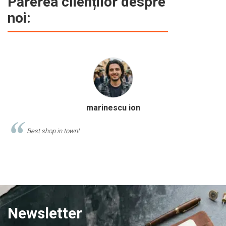
Părerea clienților despre
noi:
Calinescu Matei
Comand produse de papetarie si birotica de cel putin 10 ani de la
acest magazin, si am doar cuvinte de lauda despre ei!
Newsletter