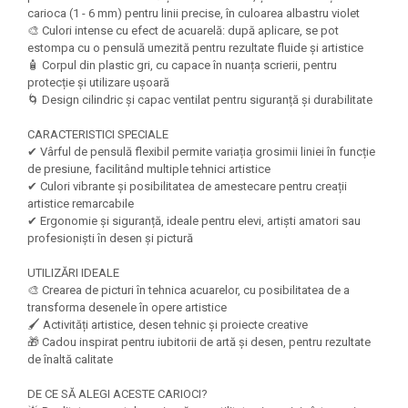
Felicitari Craciun
Decoratiuni Fetru
magnet
carioca (1 - 6 mm) pentru linii precise, în culoarea albastru violet
Figurine, Ornamente Pasla /Lemn/
Decoratiuni Moosgummi
🎨 Culori intense cu efect de acuarelă: după aplicare, se pot
Pasta modelatoare
Moos
estompa cu o pensulă umezită pentru rezultate fluide și artistice
Decoratiuni Papier Mache
🧴 Corpul din plastic gri, cu capace în nuanța scrierii, pentru
Fundite, Panglici , Benzi Craciun
Harti de perete
Nasturi
protecție și utilizare ușoară
Globuri din plastic
Idei Creative
🌀 Design cilindric și capac ventilat pentru siguranță și durabilitate
Creta scolara
Hartie Ambalaj Christmas
Glob Pamantesc Scolar
CARACTERISTICI SPECIALE
idei de Cadouri Craciun
✔ Vârful de pensulă flexibil permite variația grosimii liniei în funcție
Materiale Didactice
Jucarii Craciun
de presiune, facilitând multiple tehnici artistice
Lumanari tort, Confetti
✔ Culori vibrante și posibilitatea de amestecare pentru creații
Instrumente geometrie pentru
artistice remarcabile
Muschi decor
tabla scolara
✔ Ergonomie și siguranță, ideale pentru elevi, artiști amatori sau
Perforatoare/ Sabloane cu forme de
profesioniști în desen și pictură
Tablite de desenat magnetice
Craciun
Sugativa
UTILIZĂRI IDEALE
Sclipici/ Lipici cu sclipici/ Paiete
🎨 Crearea de picturi în tehnica acuarelor, cu posibilitatea de a
Craciun
Articole papetarie pentru copii
transforma desenele în opere artistice
Servetele/ Farfurii/ Pahare/ Paie
🖌️ Activități artistice, desen tehnic și proiecte creative
Banda adeziva
Craciun
🎁 Cadou inspirat pentru iubitorii de artă și desen, pentru rezultate
Seturi creative Christmas
de înaltă calitate
Compas scolar
Umbrele
Pixuri cu radiera
DE CE SĂ ALEGI ACESTE CARIOCI?