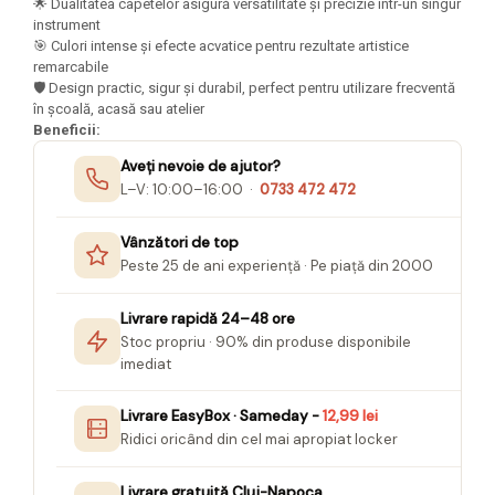
🌟 Dualitatea capetelor asigură versatilitate și precizie într-un singur
Seturi Creative pentru Copii
instrument
🎯 Culori intense și efecte acvatice pentru rezultate artistice
Stampile Copii
remarcabile
🛡️ Design practic, sigur și durabil, perfect pentru utilizare frecventă
în școală, acasă sau atelier
Beneficii:
Aveți nevoie de ajutor?
L–V: 10:00–16:00 ·
0733 472 472
Vânzători de top
Peste 25 de ani experiență · Pe piață din 2000
Livrare rapidă 24–48 ore
Stoc propriu · 90% din produse disponibile
imediat
Livrare EasyBox · Sameday -
12,99 lei
Ridici oricând din cel mai apropiat locker
Livrare gratuită Cluj-Napoca