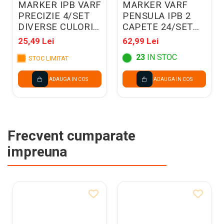
MARKER IPB VARF
MARKER VARF
PRECIZIE 4/SET
PENSULA IPB 2
DIVERSE CULORI
CAPETE 24/SET
PP928-01
PP917-24
25,49 Lei
62,99 Lei
23
IN STOC
STOC LIMITAT
ADAUGA IN COS
ADAUGA IN COS
Frecvent cumparate
impreuna