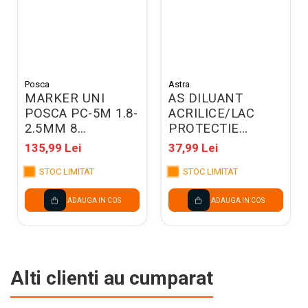
Posca
Astra
MARKER UNI
AS DILUANT
POSCA PC-5M 1.8-
ACRILICE/LAC
2.5MM 8
PROTECTIE
CULORI/SET
150ML ASTRA
135,99 Lei
37,99 Lei
M1486
83000900
STOC LIMITAT
STOC LIMITAT
ADAUGA IN COS
ADAUGA IN COS
Alti clienti au cumparat