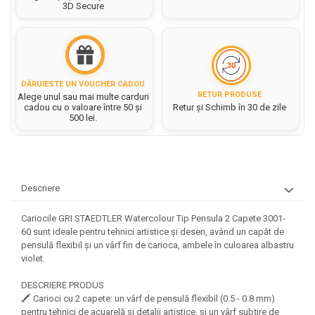
Hartie matriceala
3D Secure
Masini si Echipamente
Abtibilduri, Stickere Christmas
Rigle, echere si raportor
Hartie tip pergament
Instrumente, Echipamente, Accesorii
Articole de Papetarie Craciun
plastic
Indigo
Perforatoare Forme Decorative
Baloane de Craciun si An Nou
Sticle, caserole, pusculite,
Bijuterii
Rezerve caiet mecanic
Banda autoadeziva/ Stickere
suporturi copii
DĂRUIESTE UN VOUCHER CADOU
Fereastra
Diverse accesorii bijuterii
Sacose hartie si textil
RETUR PRODUSE
Alege unul sau mai multe carduri
Etichete scolare
Bannere, Semne Craciun
cadou cu o valoare între 50 și
Retur și Schimb în 30 de zile
Margele din Lemn
Set hartie Colorata mix
500 lei.
Stickere scolare
Bile/ Conuri/ Globuri din Polistiren
Margele din plastic/ sticla
Braduti/ Stelute/ Accesorii impodobit
Seturi scolare
Margele Fuzibile
Carton Decor/ Hartie decor Craciun
Paiete, Strasuri si Pietricele
Plastilina, Planseta plastilina
Casute Craciun
Perle
Descriere
Radiera
Coronite/ Inele polistiren
Snur, sarma, elastic, fir
Costume/ Costumatii Craciun si
Socotitoare, Betisoare
Cariocile GRI STAEDTLER Watercolour Tip Pensula 2 Capete 3001-
Decoratiuni
accesorii
60 sunt ideale pentru tehnici artistice și desen, având un capăt de
Carti de Colorat pentru copii
Animale/ Insecte
pensulă flexibil și un vârf fin de carioca, ambele în culoarea albastru
Cutii, Sacose, Pungi, Ambalaje
violet.
Christmas
Carti Educative
Decoratiuni din Lemn
Decoratiuni Craciun
Decoratiuni din polistiren
Carnetele notite copii
DESCRIERE PRODUS
Diverse Articole de Craciun
🖍️ Carioci cu 2 capete: un vârf de pensulă flexibil (0.5 - 0.8 mm)
Decoratiuni Diverse
Jurnale cu cheita, lacat,
pentru tehnici de acuarelă și detalii artistice, și un vârf subțire de