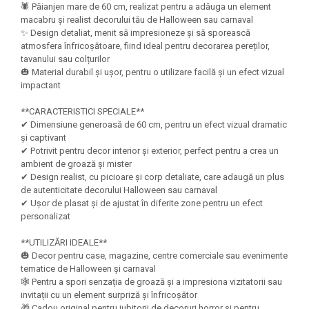
Felicitari Craciun
Decoratiuni Fetru
🕷️ Păianjen mare de 60 cm, realizat pentru a adăuga un element
magnet
Figurine, Ornamente Pasla /Lemn/
Decoratiuni Moosgummi
macabru și realist decorului tău de Halloween sau carnaval
Pasta modelatoare
Moos
✨ Design detaliat, menit să impresioneze și să sporească
Decoratiuni Papier Mache
atmosfera înfricoșătoare, fiind ideal pentru decorarea pereților,
Fundite, Panglici , Benzi Craciun
Harti de perete
Nasturi
tavanului sau colțurilor
Globuri din plastic
🎃 Material durabil și ușor, pentru o utilizare facilă și un efect vizual
Idei Creative
Creta scolara
Hartie Ambalaj Christmas
impactant
Glob Pamantesc Scolar
idei de Cadouri Craciun
**CARACTERISTICI SPECIALE**
Materiale Didactice
Jucarii Craciun
✔ Dimensiune generoasă de 60 cm, pentru un efect vizual dramatic
și captivant
Lumanari tort, Confetti
Instrumente geometrie pentru
✔ Potrivit pentru decor interior și exterior, perfect pentru a crea un
Muschi decor
tabla scolara
ambient de groază și mister
Perforatoare/ Sabloane cu forme de
✔ Design realist, cu picioare și corp detaliate, care adaugă un plus
Tablite de desenat magnetice
Craciun
de autenticitate decorului Halloween sau carnaval
✔ Ușor de plasat și de ajustat în diferite zone pentru un efect
Sugativa
Sclipici/ Lipici cu sclipici/ Paiete
personalizat
Craciun
Articole papetarie pentru copii
Servetele/ Farfurii/ Pahare/ Paie
**UTILIZĂRI IDEALE**
Banda adeziva
Craciun
🎃 Decor pentru case, magazine, centre comerciale sau evenimente
tematice de Halloween și carnaval
Seturi creative Christmas
Compas scolar
🕸️ Pentru a spori senzația de groază și a impresiona vizitatorii sau
Umbrele
invitații cu un element surpriză și înfricoșător
Pixuri cu radiera
🎁 Cadou original pentru iubitorii de decoruri horror și pentru