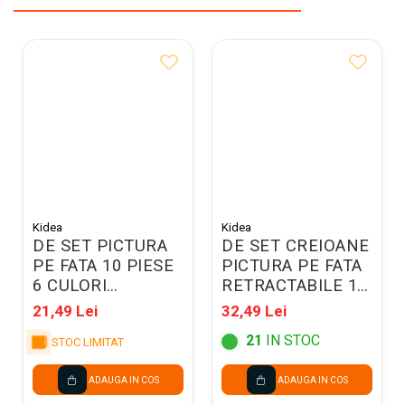
Kidea
Kidea
DE SET PICTURA
DE SET CREIOANE
PE FATA 10 PIESE
PICTURA PE FATA
6 CULORI
RETRACTABILE 12
UNICORN KIDEA
CULORI KIDEA
21,49 Lei
32,49 Lei
FDTZUKA
KDTW12KA
21
IN STOC
STOC LIMITAT
ADAUGA IN COS
ADAUGA IN COS