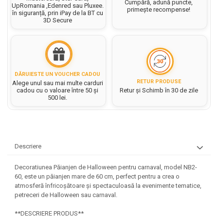
Hartie matriceala
Cumpără, adună puncte,
UpRomania ,Edenred sau Pluxee.
Masini si Echipamente
primește recompense!
Abtibilduri, Stickere Christmas
în siguranță, prin iPay de la BT cu
Rigle, echere si raportor
Hartie tip pergament
3D Secure
Instrumente, Echipamente, Accesorii
Articole de Papetarie Craciun
plastic
Indigo
Perforatoare Forme Decorative
Baloane de Craciun si An Nou
Sticle, caserole, pusculite,
Bijuterii
Rezerve caiet mecanic
Banda autoadeziva/ Stickere
suporturi copii
Fereastra
Diverse accesorii bijuterii
Sacose hartie si textil
Etichete scolare
Bannere, Semne Craciun
DĂRUIESTE UN VOUCHER CADOU
Margele din Lemn
Set hartie Colorata mix
RETUR PRODUSE
Alege unul sau mai multe carduri
Stickere scolare
Bile/ Conuri/ Globuri din Polistiren
Margele din plastic/ sticla
cadou cu o valoare între 50 și
Retur și Schimb în 30 de zile
Braduti/ Stelute/ Accesorii impodobit
500 lei.
Seturi scolare
Margele Fuzibile
Carton Decor/ Hartie decor Craciun
Paiete, Strasuri si Pietricele
Plastilina, Planseta plastilina
Casute Craciun
Perle
Radiera
Coronite/ Inele polistiren
Snur, sarma, elastic, fir
Descriere
Costume/ Costumatii Craciun si
Socotitoare, Betisoare
Decoratiuni
accesorii
Carti de Colorat pentru copii
Decoratiunea Păianjen de Halloween pentru carnaval, model NB2-
Animale/ Insecte
Cutii, Sacose, Pungi, Ambalaje
60, este un păianjen mare de 60 cm, perfect pentru a crea o
Christmas
Carti Educative
Decoratiuni din Lemn
atmosferă înfricoșătoare și spectaculoasă la evenimente tematice,
Decoratiuni Craciun
Decoratiuni din polistiren
petreceri de Halloween sau carnaval.
Carnetele notite copii
Diverse Articole de Craciun
Decoratiuni Diverse
Jurnale cu cheita, lacat,
**DESCRIERE PRODUS**