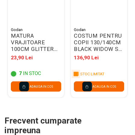
Godan
Godan
MATURA
COSTUM PENTRU
VRAJITOARE
COPII 130/140CM
100CM GLITTER
BLACK WIDOW SL-
VIOLET NSH3467
BW13
23,90 Lei
136,90 Lei
7
IN STOC
STOC LIMITAT
ADAUGA IN COS
ADAUGA IN COS
Frecvent cumparate
impreuna