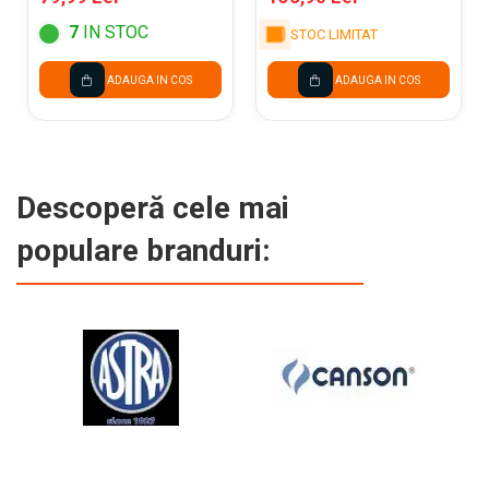
200CM 031799
7
IN STOC
STOC LIMITAT
ADAUGA IN COS
ADAUGA IN COS
Descoperă cele mai
populare branduri: