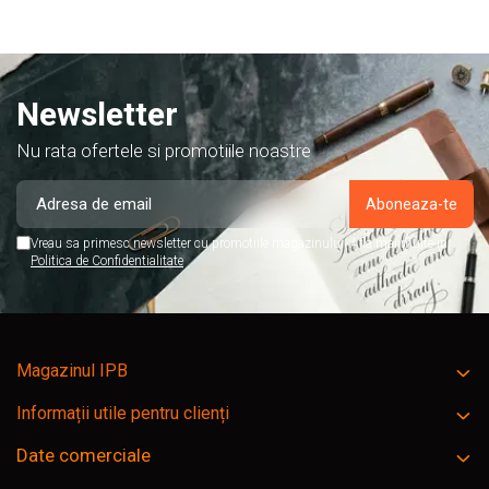
R
Newsletter
Nu rata ofertele si promotiile noastre
Vreau sa primesc newsletter cu promotiile magazinului. Afla mai multe in
Politica de Confidentialitate
Magazinul IPB
Informații utile pentru clienți
Date comerciale