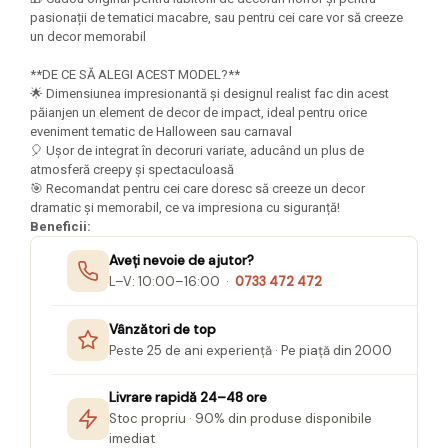
Seturi Creative pentru Copii
pasionații de tematici macabre, sau pentru cei care vor să creeze
un decor memorabil
Stampile Copii
**DE CE SĂ ALEGI ACEST MODEL?**
🌟 Dimensiunea impresionantă și designul realist fac din acest
păianjen un element de decor de impact, ideal pentru orice
eveniment tematic de Halloween sau carnaval
🎈 Ușor de integrat în decoruri variate, aducând un plus de
atmosferă creepy și spectaculoasă
🎯 Recomandat pentru cei care doresc să creeze un decor
dramatic și memorabil, ce va impresiona cu siguranță!
Beneficii:
Aveți nevoie de ajutor?
L–V: 10:00–16:00 ·
0733 472 472
Vânzători de top
Peste 25 de ani experiență · Pe piață din 2000
Livrare rapidă 24–48 ore
Stoc propriu · 90% din produse disponibile
imediat