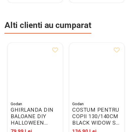
Alti clienti au cumparat
Godan
Godan
GHIRLANDA DIN
COSTUM PENTRU
BALOANE DIY
COPII 130/140CM
HALLOWEEN
BLACK WIDOW SL-
TRADITIONAL
BW13
79,99 Lei
136,90 Lei