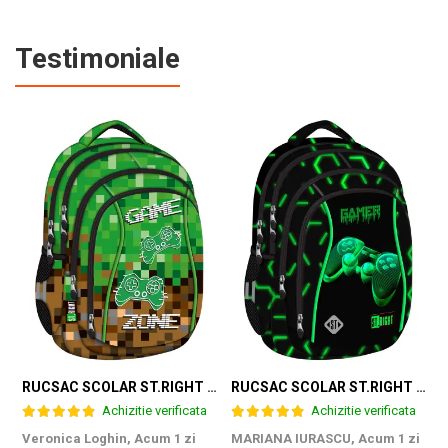
Testimoniale
RUCSAC SCOLAR ST.RIGHT 4 COMPARTIMENTE BP-04 GAME ZONE 698187
RUCSAC SCOLAR ST.RIGHT 4 COMPARTIMENTE BP-04 GREEN LEVEL 301339
Achizitie verificata
Achizitie verificata
Veronica Loghin,
Acum 1 zi
MARIANA IURASCU,
Acum 1 zi
G