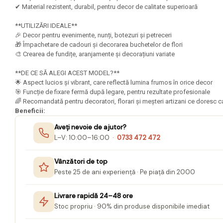
Mape Birou/ Dosare Scolare
✔ Material rezistent, durabil, pentru decor de calitate superioară
Trusa geometrie scolara
**UTILIZĂRI IDEALE**
Rigle, echere si raportor
🎉 Decor pentru evenimente, nunți, botezuri și petreceri
plastic
🎁 Împachetare de cadouri și decorarea buchetelor de flori
🎨 Crearea de fundițe, aranjamente și decorațiuni variate
Sticle, caserole, pusculite,
suporturi copii
**DE CE SĂ ALEGI ACEST MODEL?**
🌟 Aspect lucios și vibrant, care reflectă lumina frumos în orice decor
Etichete scolare
🎯 Funcție de fixare fermă după legare, pentru rezultate profesionale
🌈 Recomandată pentru decoratori, florari și meșteri artizani ce doresc ca
Stickere scolare
Beneficii:
Seturi scolare
Aveți nevoie de ajutor?
Plastilina, Planseta plastilina
L–V: 10:00–16:00 ·
0733 472 472
Radiera
Vânzători de top
Socotitoare, Betisoare
Peste 25 de ani experiență · Pe piață din 2000
Carti de Colorat pentru copii
Livrare rapidă 24–48 ore
Carti Educative
Stoc propriu · 90% din produse disponibile imediat
Carnetele notite copii