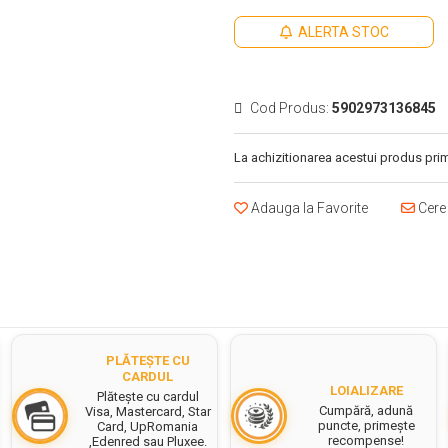
ALERTA STOC
Cod Produs:
5902973136845
La achizitionarea acestui produs prim
Adauga la Favorite
Cere 
PLĂTEȘTE CU
CARDUL
LOIALIZARE
Plătește cu cardul
Cumpără, adună
Visa, Mastercard, Star
puncte, primește
Card, UpRomania
recompense!
,Edenred sau Pluxee.