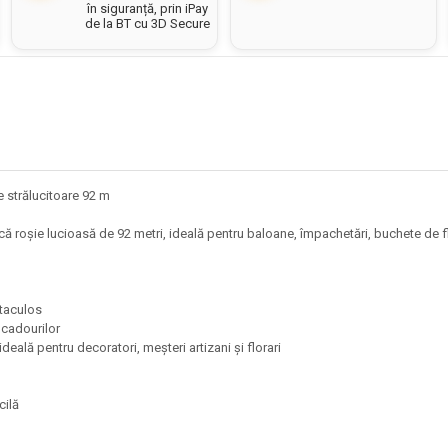
în siguranță, prin iPay
de la BT cu 3D Secure
 strălucitoare 92 m
 roșie lucioasă de 92 metri, ideală pentru baloane, împachetări, buchete de flor
ectaculos
a cadourilor
ideală pentru decoratori, meșteri artizani și florari
acilă