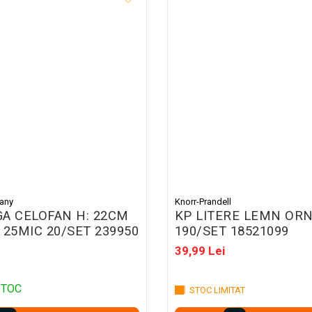
any
Knorr-Prandell
A CELOFAN H: 22CM
KP LITERE LEMN OR
 25MIC 20/SET 239950
190/SET 18521099
39,99 Lei
STOC
STOC LIMITAT