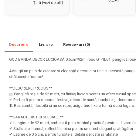
S.E.A.P
Țară (vezi detalii)
Set acuarele tempera
Culori si vopsele acrilice
Acuarele Guase
Pahare, palete si sorturi
Descriere
Livrare
Review-uri
(0)
pictura copii
Pensule scoala copii
GOD BANDA DECOR LUCIOASA 0.5cm*92m, roșu GT-1L01, panglică roșie
Pensule cu rezervor
Adaugă un plus de culoare și eleganță decorurilor tale cu această panglică
Pensule scolare bucata
strălucește frumos!
Pensule scolare set
**DESCRIERE PRODUS**
Lipiciuri
🎀 Panglică roșie de 92 metri, cu finisaj lucios pentru un efect vizual sp
Foarfece pentru copii
✨ Perfectă pentru decoruri festive, décor de nuntă, buchete și decorare
🧵 Rezistentă, flexibilă și nu se rupe, asigurând fixare fermă după legare, 
Hartie si carton colorate
**CARACTERISTICI SPECIALE**
Hartie Creponata, Hartie
✔ Lungime de 92 metri, ambalată pe o bobină practică pentru utilizare f
Glasata
✔ Strălucire intensă, reflectă lumina pentru un efect elegant și atrăgător
✔ Lățime de 0,5 cm, pentru fundițe și detalii delicate și rafinate