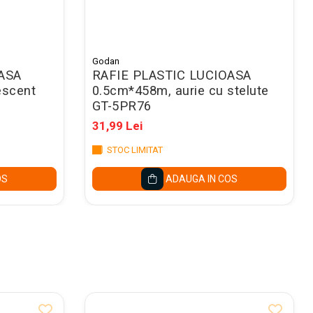
Godan
ASA
RAFIE PLASTIC LUCIOASA
escent
0.5cm*458m, aurie cu stelute
GT-5PR76
31,99 Lei
STOC LIMITAT
OS
ADAUGA IN COS