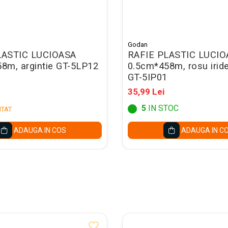
Godan
LASTIC LUCIOASA
RAFIE PLASTIC LUCIO
8m, argintie GT-5LP12
0.5cm*458m, rosu irid
GT-5IP01
35,99 Lei
5
IN STOC
ITAT
ADAUGA IN COS
ADAUGA IN C