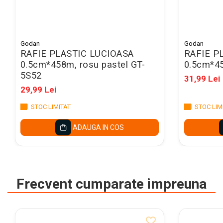
Caiete mecanice A4
Caiete mecanice A5
Indecsi autoadezivi,
pagemarkere
Godan
Godan
RAFIE PLASTIC LUCIOASA
RAFIE P
Separatoare index si
0.5cm*458m, rosu pastel GT-
0.5cm*45
separatoare biblioraft
5S52
31,99 Lei
Dosare carton
29,99 Lei
Dosare extensibile
STOC LIMITAT
STOC LIM
Dosare suspendabile si
suporturi
ADAUGA IN COS
Dosar plic din plastic cu elastic
Mape plastic cu elastic
Mape de prezentare cu folii
Frecvent cumparate impreuna
Mape tip plic cu capsa
Serviete pentru documente