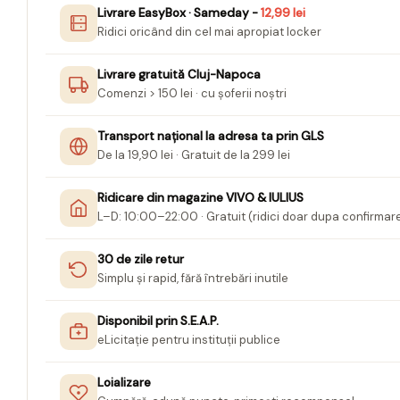
Livrare EasyBox · Sameday -
12,99 lei
Jurnale cu cheita, lacat,
Ridici oricând din cel mai apropiat locker
magnet
Pasta modelatoare
Livrare gratuită Cluj-Napoca
Comenzi > 150 lei · cu șoferii noștri
Harti de perete
Creta scolara
Transport național la adresa ta prin GLS
De la 19,90 lei · Gratuit de la 299 lei
Glob Pamantesc Scolar
Materiale Didactice
Ridicare din magazine VIVO & IULIUS
L–D: 10:00–22:00 · Gratuit (ridici doar dupa confirmar
Instrumente geometrie pentru
tabla scolara
30 de zile retur
Tablite de desenat magnetice
Simplu și rapid, fără întrebări inutile
Sugativa
Disponibil prin S.E.A.P.
Articole papetarie pentru copii
eLicitație pentru instituții publice
Banda adeziva
Loializare
Compas scolar