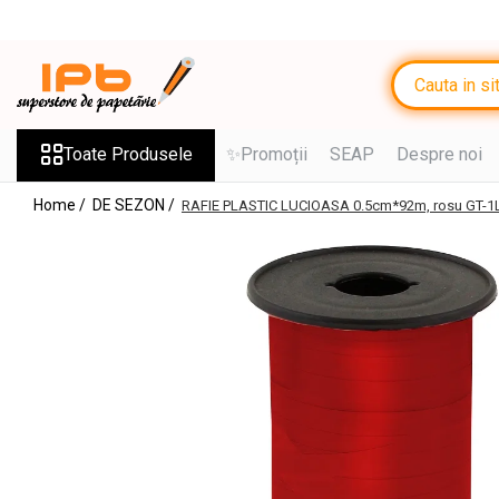
Toate Produsele
RECHIZITE SCOLARE IPB
Ghiozdane, Rucsacuri, Trolere
Toate Produsele
✨Promoții
SEAP
Despre noi
Penare, Etuiuri, Necessaire
Home /
DE SEZON /
RAFIE PLASTIC LUCIOASA 0.5cm*92m, rosu GT-1
Jocuri Educative si Puzzle-uri
Saci de sport, Borsete
Caiete
Caiete cu 2 sau mai multe
subiecte
Caiete de Calitate
Blocuri de desen
Coperți