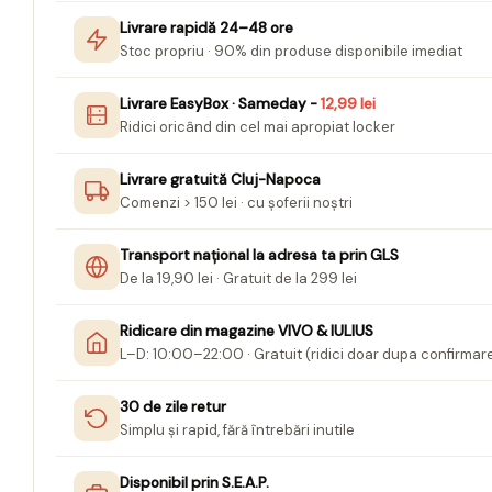
Livrare rapidă 24–48 ore
Jurnale cu cheita, lacat,
Stoc propriu · 90% din produse disponibile imediat
magnet
Pasta modelatoare
Livrare EasyBox · Sameday -
12,99 lei
Harti de perete
Ridici oricând din cel mai apropiat locker
Creta scolara
Livrare gratuită Cluj-Napoca
Glob Pamantesc Scolar
Comenzi > 150 lei · cu șoferii noștri
Materiale Didactice
Transport național la adresa ta prin GLS
Instrumente geometrie pentru
De la 19,90 lei · Gratuit de la 299 lei
tabla scolara
Tablite de desenat magnetice
Ridicare din magazine VIVO & IULIUS
L–D: 10:00–22:00 · Gratuit (ridici doar dupa confirmar
Sugativa
Articole papetarie pentru copii
30 de zile retur
Simplu și rapid, fără întrebări inutile
Banda adeziva
Compas scolar
Disponibil prin S.E.A.P.