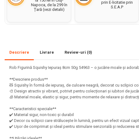
la 150 lei în Cluj-
prin E-licitatie prin
Napoca, de la 299 în
S.E.A.P
Set acuarele tempera
Țară (vezi detalii)
Culori si vopsele acrilice
Acuarele Guase
Pahare, palete si sorturi
pictura copii
Descriere
Livrare
Review-uri
(0)
Pensule scoala copii
Pensule cu rezervor
Rob Figurină Squishy Iepuraș 8cm 50g 54963 – o jucărie moale și adorabil
Pensule scolare bucata
**Descriere produs**
Pensule scolare set
🧸 Squishy în formă de iepuraș, de culoare neagră, decorat cu sclipici col
Lipiciuri
🎨 Design atractiv și vibrant, potrivit pentru colecționari și iubitori de juc
🧊 Material moale, elastic și sigur, pentru momente de relaxare și distrac
Foarfece pentru copii
**Caracteristici speciale**
Hartie si carton colorate
✔️ Material sigur, non-toxic și durabil
✔️ Decor cu sclipici care strălucește în lumină, pentru un efect vizual cap
Hartie Creponata, Hartie
✔️ Ușor de comprimat și ideal pentru stimulare senzorială și reducerea s
Glasata
**Utilizări ideale**