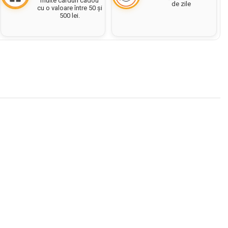
multe carduri cadou
de zile
cu o valoare între 50 și
500 lei.