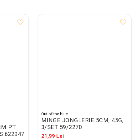
Out of the blue
MINGE JONGLERIE 5CM, 45G,
CM PT
3/SET 59/2270
S 622947
21,99 Lei