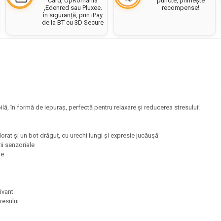
puncte, primește
Card, UpRomania
recompense!
,Edenred sau Pluxee.
în siguranță, prin iPay
de la BT cu 3D Secure
ă, în formă de iepuraș, perfectă pentru relaxare și reducerea stresului!
orat și un bot drăguț, cu urechi lungi și expresie jucăușă
ării senzoriale
ție
tivant
tresului