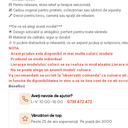
Mape Birou/ Dosare Scolare
🧸 Pentru relaxare, stres relief și terapie senzorială
Trusa geometrie scolara
🎁 Cadou original pentru prieteni, colecționari sau iubitori de squishy
🖍️ Decor pentru birou, cameră sau spații de relaxare
Rigle, echere si raportor
plastic
**De ce să alegi acest model?**
🌟 Design adorabil și atrăgător, perfect pentru toate vârstele
Sticle, caserole, pusculite,
🧸 Material de calitate, sigur și durabil
suporturi copii
🎉 O jucărie distractivă și relaxantă, cu un aspect jucăuș și sclipicios, i
NOTA:
Etichete scolare
· Acest produs este disponibil in mai multe culori/ modele
· Produsul se vinde individual
Stickere scolare
· Livrarea modelului/ culorii se va realiza in mod aleator,Livrare i
Seturi scolare
· Nu se poate alege un anumit model/ culoare
Va recomandam sa scrieti la "observatii comanda" ce culoare ati p
Plastilina, Planseta plastilina
in functie de diponibilitatea in stoc o sa se tina cont de ce ati scris
Beneficii:
Radiera
Aveți nevoie de ajutor?
Socotitoare, Betisoare
L–V: 10:00–16:00 ·
0733 472 472
Carti de Colorat pentru copii
Vânzători de top
Carti Educative
Peste 25 de ani experiență · Pe piață din 2000
Carnetele notite copii