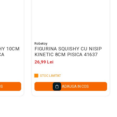
Robetoy
HY 10CM
FIGURINA SQUISHY CU NISIP
CA
KINETIC 8CM PISICA 41637
26,99 Lei
STOC LIMITAT
OS
ADAUGA IN COS