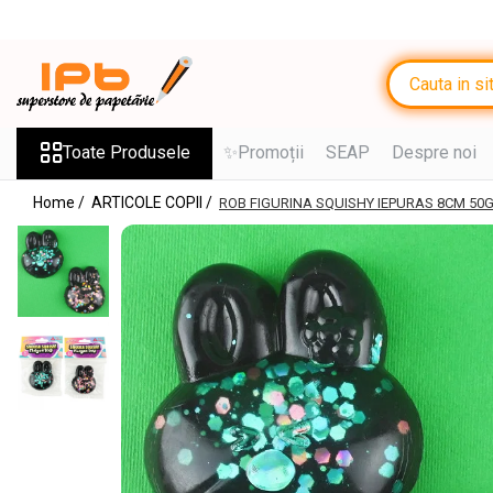
Toate Produsele
RECHIZITE SCOLARE IPB
Ghiozdane, Rucsacuri, Trolere
Toate Produsele
✨Promoții
SEAP
Despre noi
Penare, Etuiuri, Necessaire
Home /
ARTICOLE COPII /
ROB FIGURINA SQUISHY IEPURAS 8CM 50G
Saci de sport, Borsete
Caiete
Caiete cu 2 sau mai multe
subiecte
Caiete de Calitate
Blocuri de desen
Coperți
Stilouri si Rollere cu Cerneala