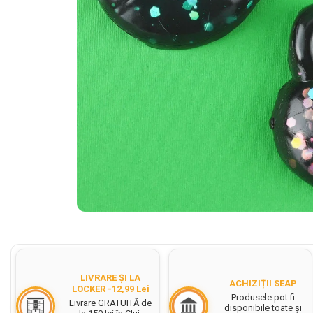
Cerneala Stilouri, Patroane
cerneala
Creioane colorate
Creioane
Carioci
Creioane cerate colorate
Instrumente pentru scris kids
Jocuri Educative si Puzzle-uri
Pilot Frixion
Corector fluid cu pasta
corectoare
Distribuie
pe
Pic cu rescriere
Facebook
Ascutitori
LIVRARE ȘI LA
ACHIZIȚII SEAP
Acuarele
LOCKER -12,99 Lei
Produsele pot fi
Livrare GRATUITĂ de
disponibile toate și
Acuarele Tempera la bucata