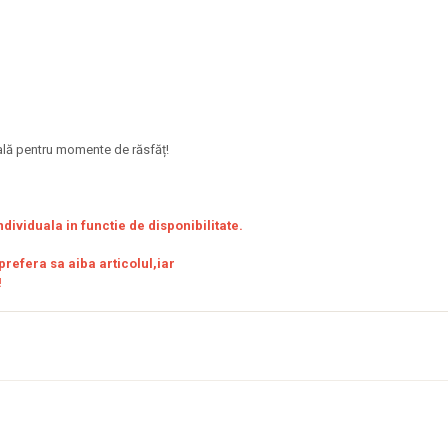
deală pentru momente de răsfăț!
ndividuala in functie de disponibilitate.
refera sa aiba articolul,iar
!