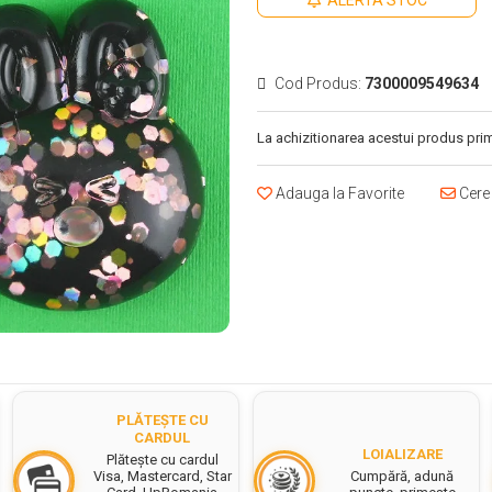
ALERTA STOC
Cod Produs:
7300009549634
La achizitionarea acestui produs prim
Adauga la Favorite
Cere 
PLĂTEȘTE CU
CARDUL
LOIALIZARE
Plătește cu cardul
Cumpără, adună
Visa, Mastercard, Star