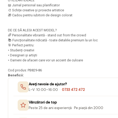
Mape Birou/ Dosare Scolare
UTILIZĂRI IDEALE
📖 Jurnal personal sau planificator
Trusa geometrie scolara
🎨 Schițe creative și proiecte artistice
🎁 Cadou pentru iubitorii de design colorat
Rigle, echere si raportor
plastic
DE CE SĂ ALEGI ACEST MODEL?
Sticle, caserole, pusculite,
🌈 Personalitate vibrantă - stand out from the crowd
suporturi copii
📚 Funcționalitate ridicată - toate detaliile premium la un loc
🎯 Perfect pentru:
Etichete scolare
• Studenți creativi
Stickere scolare
• Designeri și artiști
• Oameni de afaceri care vor un accent de culoare
Seturi scolare
Cod produs: PB829-86
Plastilina, Planseta plastilina
Beneficii:
Radiera
Aveți nevoie de ajutor?
L–V: 10:00–16:00 ·
0733 472 472
Socotitoare, Betisoare
Carti de Colorat pentru copii
Vânzători de top
Carti Educative
Peste 25 de ani experiență · Pe piață din 2000
Carnetele notite copii