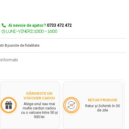
Ai nevoie de ajutor?
0733 472 472
iti
3
puncte de fidelitate
informatii
DĂRUIESTE UN
VOUCHER CADOU
RETUR PRODUSE
Alege unul sau mai
Retur și Schimb în 30
multe carduri cadou
de zile
cu o valoare între 50 și
500 lei.