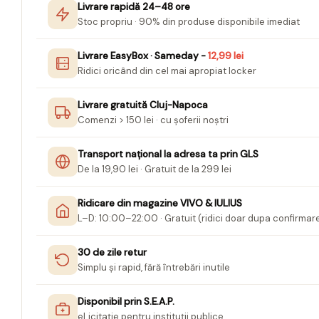
Livrare rapidă 24–48 ore
Jurnale cu cheita, lacat,
Stoc propriu · 90% din produse disponibile imediat
magnet
Livrare EasyBox · Sameday -
12,99 lei
Pasta modelatoare
Ridici oricând din cel mai apropiat locker
Harti de perete
Creta scolara
Livrare gratuită Cluj-Napoca
Comenzi > 150 lei · cu șoferii noștri
Glob Pamantesc Scolar
Materiale Didactice
Transport național la adresa ta prin GLS
De la 19,90 lei · Gratuit de la 299 lei
Instrumente geometrie pentru
tabla scolara
Ridicare din magazine VIVO & IULIUS
Tablite de desenat magnetice
L–D: 10:00–22:00 · Gratuit (ridici doar dupa confirmar
Sugativa
30 de zile retur
Articole papetarie pentru copii
Simplu și rapid, fără întrebări inutile
Banda adeziva
Disponibil prin S.E.A.P.
Compas scolar
eLicitație pentru instituții publice