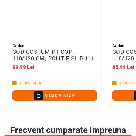
Caiete mecanice A4
Caiete mecanice A5
Indecsi autoadezivi,
pagemarkere
Separatoare index si
separatoare biblioraft
Godan
Godan
Dosare carton
GOD COSTUM PT COPII
GOD COS
110/120 CM, POLITIE SL-PU11
110/120
Dosare extensibile
99,99 Lei
85,99 Lei
Dosare suspendabile si
suporturi
STOC LIMITAT
STOC LIM
Dosar plic din plastic cu elastic
ADAUGA IN COS
Mape plastic cu elastic
Mape de prezentare cu folii
Mape tip plic cu capsa
Serviete pentru documente
Frecvent cumparate impreuna