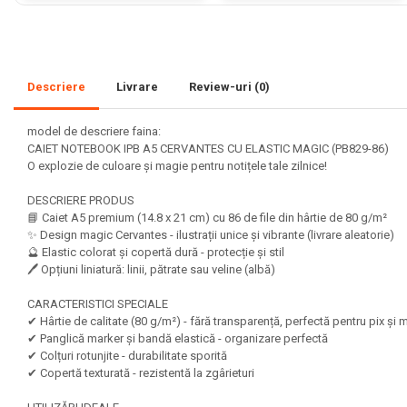
Set acuarele tempera
Culori si vopsele acrilice
Acuarele Guase
Descriere
Livrare
Review-uri
(0)
Pahare, palete si sorturi
model de descriere faina:
pictura copii
CAIET NOTEBOOK IPB A5 CERVANTES CU ELASTIC MAGIC (PB829-86)
Pensule scoala copii
O explozie de culoare și magie pentru notițele tale zilnice!
Pensule cu rezervor
DESCRIERE PRODUS
📘 Caiet A5 premium (14.8 x 21 cm) cu 86 de file din hârtie de 80 g/m²
Pensule scolare bucata
✨ Design magic Cervantes - ilustrații unice și vibrante (livrare aleatorie)
Pensule scolare set
🔮 Elastic colorat și copertă dură - protecție și stil
Lipiciuri
🖊️ Opțiuni liniatură: linii, pătrate sau veline (albă)
Foarfece pentru copii
CARACTERISTICI SPECIALE
✔ Hârtie de calitate (80 g/m²) - fără transparență, perfectă pentru pix și 
Hartie si carton colorate
✔ Panglică marker și bandă elastică - organizare perfectă
✔ Colțuri rotunjite - durabilitate sporită
Hartie Creponata, Hartie
✔ Copertă texturată - rezistentă la zgârieturi
Glasata