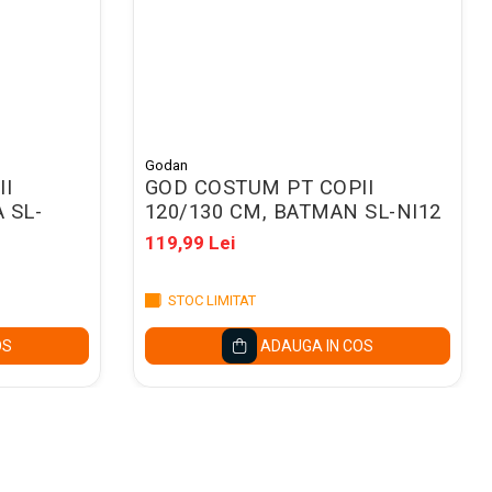
Godan
II
GOD COSTUM PT COPII
 SL-
120/130 CM, BATMAN SL-NI12
119,99 Lei
STOC LIMITAT
OS
ADAUGA IN COS