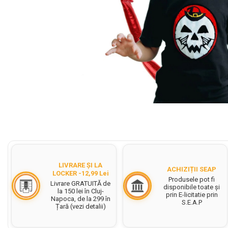
Cerneala Stilouri, Patroane
cerneala
Creioane colorate
Creioane
Carioci
Creioane cerate colorate
Instrumente pentru scris kids
Distribuie
Jocuri Educative si Puzzle-uri
pe
Pilot Frixion
Facebook
Corector fluid cu pasta
corectoare
LIVRARE ȘI LA
ACHIZIȚII SEAP
LOCKER -12,99 Lei
Pic cu rescriere
Produsele pot fi
Livrare GRATUITĂ de
disponibile toate și
la 150 lei în Cluj-
Ascutitori
prin E-licitatie prin
Napoca, de la 299 în
S.E.A.P
Țară (vezi detalii)
Acuarele
Acuarele Tempera la bucata