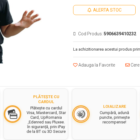
ALERTA STOC
Cod Produs:
5906639410232
La achizitionarea acestui produs prim
Adauga la Favorite
Cere 
PLĂTEȘTE CU
CARDUL
LOIALIZARE
Plătește cu cardul
Cumpără, adună
Visa, Mastercard, Star
puncte, primește
Card, UpRomania
recompense!
,Edenred sau Pluxee.
în siguranță, prin iPay
de la BT cu 3D Secure