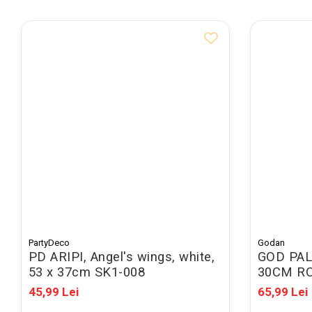
Mape conferinta, semnaturi
Mape cu multiple
compartimente
Caseta bani
Clipboarduri
Folii de Ambalare
Pungi cu fermoar
Sfoara si Elastice
Suporturi si mape carti vizita
ARTICOLE DE BIROU
Suporturi instrumente de scris
Suporturi verticale pentru
PartyDeco
Godan
PD ARIPI, Angel's wings, white,
GOD PAL
documente
53 x 37cm SK1-008
30CM RO
Tavite pentru documente
45,99 Lei
65,99 Lei
Benzi adezive si dispensere