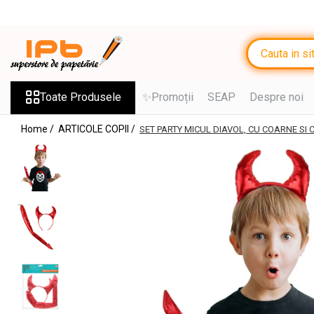
Toate Produsele
RECHIZITE SCOLARE IPB
Ghiozdane, Rucsacuri, Trolere
Toate Produsele
✨Promoții
SEAP
Despre noi
Penare, Etuiuri, Necessaire
Home /
ARTICOLE COPII /
SET PARTY MICUL DIAVOL, CU COARNE SI
Saci de sport, Borsete
Caiete
Caiete cu 2 sau mai multe
subiecte
Caiete de Calitate
Blocuri de desen
Coperți
Stilouri si Rollere cu Cerneala