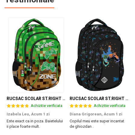
RUCSAC SCOLAR ST.RIGHT 3 COMPARTIMENTE GAME ZONE BP-26 301384
RUCSAC SCOLAR ST.RIGHT 3 COMPARTIMENTE GAME CONTROLLER SPLASH BP-26 697562
Achizitie verificata
Achizitie verificata
Izabela Leu,
Acum 1 zi
Diana Grigorean,
Acum 1 zi
C
Este exact ca in poza. Baietelului
Copilul meu este super incantat
F
ii place foarte mult.
de ghiozdan .
a
g