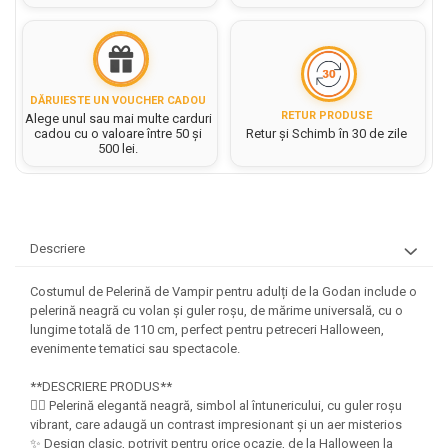
Hartie matriceala
Masini si Echipamente
Abtibilduri, Stickere Christmas
Rigle, echere si raportor
Hartie tip pergament
Instrumente, Echipamente, Accesorii
Articole de Papetarie Craciun
plastic
Indigo
Perforatoare Forme Decorative
Baloane de Craciun si An Nou
Sticle, caserole, pusculite,
Bijuterii
Rezerve caiet mecanic
Banda autoadeziva/ Stickere
DĂRUIESTE UN VOUCHER CADOU
suporturi copii
RETUR PRODUSE
Alege unul sau mai multe carduri
Fereastra
Diverse accesorii bijuterii
Sacose hartie si textil
cadou cu o valoare între 50 și
Retur și Schimb în 30 de zile
Etichete scolare
Bannere, Semne Craciun
500 lei.
Margele din Lemn
Set hartie Colorata mix
Stickere scolare
Bile/ Conuri/ Globuri din Polistiren
Margele din plastic/ sticla
Braduti/ Stelute/ Accesorii impodobit
Seturi scolare
Margele Fuzibile
Carton Decor/ Hartie decor Craciun
Paiete, Strasuri si Pietricele
Plastilina, Planseta plastilina
Descriere
Casute Craciun
Perle
Radiera
Coronite/ Inele polistiren
Snur, sarma, elastic, fir
Costumul de Pelerină de Vampir pentru adulți de la Godan include o
Costume/ Costumatii Craciun si
Socotitoare, Betisoare
pelerină neagră cu volan și guler roșu, de mărime universală, cu o
Decoratiuni
accesorii
lungime totală de 110 cm, perfect pentru petreceri Halloween,
Carti de Colorat pentru copii
Animale/ Insecte
evenimente tematici sau spectacole.
Cutii, Sacose, Pungi, Ambalaje
Christmas
Carti Educative
Decoratiuni din Lemn
**DESCRIERE PRODUS**
Decoratiuni Craciun
Decoratiuni din polistiren
Carnetele notite copii
🧛‍♂️ Pelerină elegantă neagră, simbol al întunericului, cu guler roșu
Diverse Articole de Craciun
Decoratiuni Diverse
vibrant, care adaugă un contrast impresionant și un aer misterios
Jurnale cu cheita, lacat,
✨ Design clasic, potrivit pentru orice ocazie, de la Halloween la