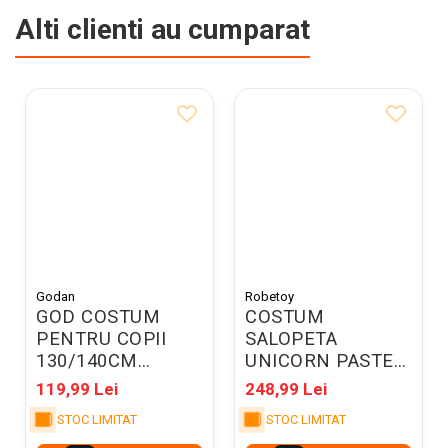
Alti clienti au cumparat
Godan
Robetoy
GOD COSTUM
COSTUM
PENTRU COPII
SALOPETA
130/140CM
UNICORN PASTEL
PRINCESS
F97826
119,99 Lei
248,99 Lei
DELUXE SL-LL13
STOC LIMITAT
STOC LIMITAT