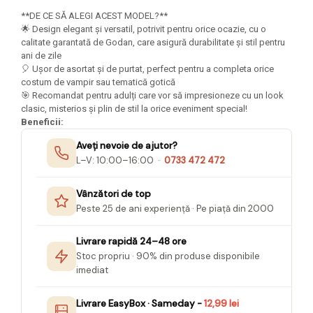
Seturi Creative pentru Copii
**DE CE SĂ ALEGI ACEST MODEL?**
🌟 Design elegant și versatil, potrivit pentru orice ocazie, cu o
Stampile Copii
calitate garantată de Godan, care asigură durabilitate și stil pentru
ani de zile
🎈 Ușor de asortat și de purtat, perfect pentru a completa orice
costum de vampir sau tematică gotică
🎯 Recomandat pentru adulți care vor să impresioneze cu un look
clasic, misterios și plin de stil la orice eveniment special!
Beneficii:
Aveți nevoie de ajutor?
L–V: 10:00–16:00 ·
0733 472 472
Vânzători de top
Peste 25 de ani experiență · Pe piață din 2000
Livrare rapidă 24–48 ore
Stoc propriu · 90% din produse disponibile
imediat
Livrare EasyBox · Sameday -
12,99 lei