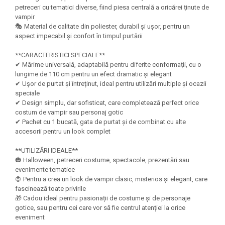
Felicitari Craciun
Decoratiuni Fetru
magnet
petreceri cu tematici diverse, fiind piesa centrală a oricărei ținute de
Figurine, Ornamente Pasla /Lemn/
Decoratiuni Moosgummi
vampir
Pasta modelatoare
Moos
🎭 Material de calitate din poliester, durabil și ușor, pentru un
Decoratiuni Papier Mache
Fundite, Panglici , Benzi Craciun
aspect impecabil și confort în timpul purtării
Harti de perete
Nasturi
Globuri din plastic
Idei Creative
Creta scolara
**CARACTERISTICI SPECIALE**
Hartie Ambalaj Christmas
✔ Mărime universală, adaptabilă pentru diferite conformații, cu o
Glob Pamantesc Scolar
lungime de 110 cm pentru un efect dramatic și elegant
idei de Cadouri Craciun
✔ Ușor de purtat și întreținut, ideal pentru utilizări multiple și ocazii
Materiale Didactice
Jucarii Craciun
speciale
Lumanari tort, Confetti
✔ Design simplu, dar sofisticat, care completează perfect orice
Instrumente geometrie pentru
costum de vampir sau personaj gotic
Muschi decor
tabla scolara
✔ Pachet cu 1 bucată, gata de purtat și de combinat cu alte
Perforatoare/ Sabloane cu forme de
accesorii pentru un look complet
Tablite de desenat magnetice
Craciun
Sugativa
Sclipici/ Lipici cu sclipici/ Paiete
**UTILIZĂRI IDEALE**
🎃 Halloween, petreceri costume, spectacole, prezentări sau
Craciun
Articole papetarie pentru copii
evenimente tematice
Servetele/ Farfurii/ Pahare/ Paie
🧛️ Pentru a crea un look de vampir clasic, misterios și elegant, care
Banda adeziva
Craciun
fascinează toate privirile
Seturi creative Christmas
🎁 Cadou ideal pentru pasionații de costume și de personaje
Compas scolar
gotice, sau pentru cei care vor să fie centrul atenției la orice
Umbrele
Pixuri cu radiera
eveniment