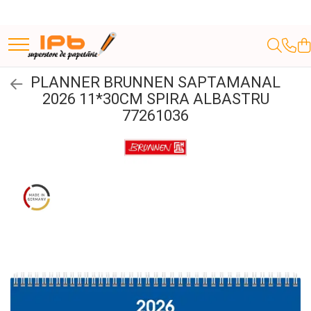
RECHIZITE SCOLARE IPB
ORGANIZARE SI ARHIVARE
ARTICOLE DE BIROU
DE SEZON
APARATURĂ ȘI PRODUSE DE BIROU
RECHIZITE STUDENTI
HARTIE PRODUSE DIN HARTIE
AGENDE, CALENDARE, PLANNERE
HOBBY
ARTICOLE COPII
ARTICOLE PARTY
PICTURA SI ARTA
CONSUMABILE IMPRIMANTE
INSTRUMENTE DE SCRIS
MIJLOACE DE PREZENTARE
INSTRUMENTE SCRIS DE LUX SI CADOURI
INSTRUMENTE DE DESEN SI PROIECTARE
ACCESORII IT
AMBALAJE SI SACOSE CADOURI
MARCARE SI ETICHETARE
Materiale pentru activitati copii
Ghiozdane, Rucsacuri, Trolere
Bibliorafturi
Suporturi instrumente de scris
Decoratiuni Nunta și Accesorii
Baghete indosariere
Caiete mecanice pentru
Hartie copiator imprimanta
Agende 2026
MATERIALE DE BAZA
Jucarii
Baloane si accesorii
Blocuri de desen profesionale
CARTUSE IMPRIMANTE
Creioane mecanice
Accesorii Table
Stilouri de lux
Isograph Rotring
Baterii
Banda satin
Agrafe haine
Creioane, carioci si
PLANNER BRUNNEN SAPTAMANAL
pentru Nuntă
studenti
instrumente de scris
Penare, Etuiuri, Necessaire
Alonje indosariere
Suporturi verticale pentru
Calculatoare de birou
Etichete autoadezive
Agende Lux 2026
Costume pentru copii
Sketchbook
Textlinere
Albume Foto
Seturi Instrumente de lux
Plansete taiere si proiectare
Carcase CD-DVD
Cutii cadouri
Pistol agatat etichete
Bile Polistiren
Baloane Folie Aluminiu
CANON
2026 11*30CM SPIRA ALBASTRU
documente
Caiete pentru studenti
Bride/ Bachelor party
Ascutitoare copii
Masti de carnaval
Bile/ Globuri din Plastic
HP
77261036
Jocuri Educative si Puzzle-uri
Etichete pentru bibliorafturi
Coperti pentru indosariat
Plicuri
Agende nedatate
Produse nontoxice destinate
Hartie Bristol Si Fineface
Markere textile
Aviziere
Pixuri si rollere lux
Rigle speciale, curbe si scarare
Cd-uri, Dvd-uri
Fundite/ Etichete Cadou
Pistol pret
Decor sala si masa
Carioci copii
Refill cerneala cartuse
Carton Presat
Tavite pentru documente
Calculatoare de birou pt
copiilor sub 3 ani
Farfurii/ Pahare/ Servetele/
Saci de sport, Borsete
Folii de protectie pentru
Distrugatoare de documente
Organizere/ Plannere
Panza/ Carton panzat pentru
Markere universale Posca Uni
Breloc/ Inel chei, Eticheta
Accesorii pt instrumentele de
Rigle T (teu)
Hartie de Ambalat
Role case de marcat
Felicitari
Cd-uri
Invitatii si papetarie de nunta
Creioane colorate copii
studenti
Ceramica
Paie/ Tacamuri/ Fete masa
Riboane cerneala
documente
Benzi adezive si dispensere
Accesorii costume kids
pictura
bagaje
lux
Plic CD
Dvd-uri
Caiete
Folii laminare
Creioane bicolore
Sabloane
Sacose
Role pret
Marturii si ambalaje pentru invitati
Creioane colorate copii (la bucata)
Fetru/ Lana
Carnetele, notesuri pt studenti
Confetti
TONERE
Genti si Rucsaci pentru
Plicuri antisoc
Dosare plastic cu sina pt
Articole Funny
Pensule arta
Display de prezentare
Etuiuri de Lux
Banda adeziva
Photo booth si accesorii distractive
Creioane grafit copii
LEMN
Caiete cu 2 sau mai multe
Ghilotine de birou
Creioane grafit
Tuburi desen
Sfori
laptopuri
documente
Indecsi si pagemarkere
Plicuri Colorate
Bannere/ Ghirlande/ Cordoane
Banda adeziva din hartie
Decorațiuni de Paste
BROTHER
Instrumente de corectat
subiecte
Articole pt activitati in aer liber
Ecusoane/ coperte documente
Idei de cadouri
Pensule arta bucata
Moosgummi/ Foi Gumate
Inele pentru indosariat
studenti
Etuiuri
Umpluturi pentru cadouri
Plicuri de Curierat
Memorii USB
Banda dublu adeziva
Handmade
Mape carton cu elastic
/accesorii
CANON
Markere copii
Coifuri/ Suflatori
Pensule arta set
Obiecte din Ceara
Caiete de Calitate
Brelocuri amuzante
SETURI BIROU
Plicuri simple
Laminatoare
Instrumente desen, proiectare
Linere
Banda Magnetica/ Folie Magnetica
HP/ KYOCERA
Pixuri colorate copii
Culori Acrilice Pentart
Mouse-uri/ mouse-pad-uri
Decorațiuni pentru Masa de Paște și
Cutii si containere arhivare
Ochisori mobili
Flipcharturi si rezerve
Decoratiuni/ Lumanari Tort/
Blocuri de desen
studenti
Machiaj, Tatuaje, Masti
VOUCHERE CADOU IPB
Set Ceara si sigiliu
Benzi decorative
Coronițe Decorative
LEXMARK
Trimmer
Marker cd
Radiera copii
Pene
Briose
Produse de curatare
Culori Acrilice Mate
Caiete mecanice
Indicatoare Securitate
Hartie Printare Digitala
Dispensere
Coperți
Instrumente scris, corectat,
Sabloane Desen
Figurine si Accesorii Paste
SAMSUNG
Rezerve cerneala pentru copii
Pom-pom/ Sarma plusata
Marker Creta lichida
Culori Acrilice Metalizate
Accesorii costume copii
Tastaturi
subliniat pt studenti
Indicator Laser Prezentari
Caiete mecanice A4
AGENDA
AGENDA
Lupe
Materiale pentru decorat ouă și
Hartie si cartoane colorate A4,
XEROX
Stilouri si rollere
Stilouri si Rollere cu Cerneala
Sclipici
Sfori
Culori Acrilice Perlate
Marker cu vopsea
DATATA
DATATA
aranjamente
Costume Party
Caiete mecanice A5
A3
Telecomenzi wireless pt
Mape studenti
Magneti
Textmarkere copii
Capsatoare, perforatoare si
Sticla