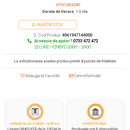
Carton gliterat
Tablite pentru copii
Ustensile Turnare, Modelare
Lipici/ Adezivi/ Pistoale silicon
Pixuri cu mecanism
compartimente
Stitch
STOC EPUIZAT
Creta arta
Celofan pentru flori
Culori si vopsele acrilice
Indeletniciri practice
Carton Lucios
Mape de birou
Pixuri cu suport
Durata de livrare:
1-3 zile
Unicorn
Caseta bani
Snur Rafie pentru flori
Bureti tip Pensule
Acuarele Guase
Quilling, Origami si accesorii
Carton Ondulat
Pictura pe fata
Pungi cu fermoar(ziplock)
Pixuri pentru touchscreen
Satin pentru impachetat buchete
Clipboarduri
ALERTA STOC
Tehnici de cusut si Broderie
Caligrafie
Pahare, palete si sorturi
Carton sidefat/ perlat
Pinata Party
Organza floristica
Seturi cadou
Pixuri tip Roller
Folii de Ambalare
pictura copii
Traforaj
Cod Produs:
4061947144000
Carton mousse (Foamboard)
Snur dantela pentru flori
Carton texturat/ embosat
Suporturi articole de birou
Pixuri unica folosinta
Scrapbooking
Ai nevoie de ajutor?
0733 472 472
Pungi cu fermoar
Pensule scoala copii
Cutii pentru flori
Carti colorat pentru adulti
Cutii cadou si accesorii
Suporturi documente cu
Albume Scrapbooking
Sfoara si Elastice
Pensule cu rezervor
Albume
Seturi pentru arta
sertare
Cutii pentru Ambalare
Benzi decorative Scrapbooking
Pensule scolare bucata
Rame
Suporturi si mape carti vizita
La achizitionarea acestui produs primiti
2
puncte de fidelitate
Accesorii pentru artisti
Cartoane pentru Scrapbooking
Tus/ Tusiera/ Buretiera
Folii Transparente Pentru
Pensule scolare set
Plicuri pf
Instrumente de lucru Scrapbooking
Retroproiector
Culori Acrilice Spray
Lipiciuri
Sigilii si ceara pentru flori
Adauga la Favorite
Cere informatii
Stampile si Accesorii
Botezuri, Gender reveal
Hartie Bristol/ Fine Face
Pictura pe numere
Foarfece pentru copii
Stickere Decorative
Martisor si 8 Martie
Hartie Cerata
Sevalete pictura
Hartie si carton colorate
Personalizare textile & decor
Ziua indragostitilor &
haine
Hartie de Impachetat
Hartie Creponata, Hartie
Dragobete
Glasata
Hartie de Matase
Accesorii pentru personalizare
Halloween
Etichete textile
Mape Birou/ Dosare Scolare
Hartie Kraft
LIVRARE ȘI LA LOCKER -12,99 Lei
ACHIZIȚII SEAP
Vopsele si markere textile
Materiale de Craciun si An Nou
Livrare GRATUITĂ de la 150 lei în
Produsele pot fi disponibile
Trusa geometrie scolara