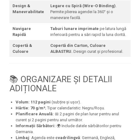
Design &
Legare cu Spiră (Wire-O Binding)
.
Manevrabilitate
Permite plierea agendei la 360° și o
manevrare facilă.
Navigare
Taburi lunare imprimate
pe latura lungă
Rapidă
inferioară pentru a sări rapid la luna dorită.
Copertă &
Copertă din Carton, Culoare
Culoare
ALBASTRU.
Design curat și profesional.
📚 ORGANIZARE ȘI DETALII
ADIȚIONALE
Volum:
112 pagini
(subțire și ușor).
Hârtie:
70 g/m²
; Tipar calendaristic: Negru/Roșu.
Planificare Anuală:
📅 2 pagini de plan lunar pentru anul
curent și 2 pagini pentru anul următor.
Informații Sărbători:
🌍 Include datele sărbătorilor pentru
Germania.
Limbaj:
Agenda este
cvadrilingvă
: Germană, Engleză,