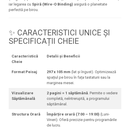
Seturi Creative pentru Copii
iar legarea cu
Spiră (Wire-O Binding)
asigură o planeitate
perfectă pe birou.
Stampile Copii
✨ CARACTERISTICI UNICE ȘI
SPECIFICAȚII CHEIE
Caracteristică
Detalii și Beneficii
Cheie
Format Peisaj
297 x 105 mm
(lat și îngust). Optimizează
spațiul pe birou în fața tastaturii sau la
marginea mesei.
Vizualizare
2 pagini = 1 săptămână
. Permite o vedere
Săptămânală
completă, neîntreruptă, a programului
săptămânal.
Structura Orară
Împărțire orară (7:00 – 19:00)
(Luni-
Vineri). Oferă precizie pentru programările
de lucru.