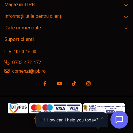
Magazinul IPB
Informații utile pentru clienți
Date comerciale
Suport clienti
L-V: 10:00-16:00
0733 472 472
comenzi@ipb.ro
©Copyright SC IPB SRL, ipb.ro © 2026
Hi! How can I help you today?