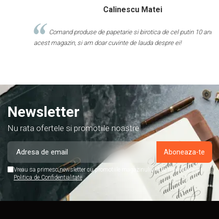
Calinescu Matei
Comand produse de papetarie si birotica de cel putin 10 ani de la
acest magazin, si am doar cuvinte de lauda despre ei!
M
f
R
Newsletter
Nu rata ofertele si promotiile noastre
Vreau sa primesc newsletter cu promotiile magazinului. Afla mai multe in
Politica de Confidentialitate