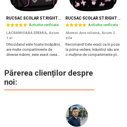
RUCSAC SCOLAR ST.RIGHT 4 COMPARTIMENTE BP-01 K-POP RHYTHM 698002
RUCSAC SCOLAR ST.RIGHT 4 COMPARTIMENTE BP-01 FLOWER MOOD 697036
Achizitie verificata
Achizitie verificata
LACRAMIOARA EREMIA,
Acum
Atomei Ana iuliana,
Acum 2
T
1 zi
zile
B
Ghiozdanul este foarte încăpător,
Recomand! Este exact ca în poze
r
are multe compartimente de
la prima vedere, înăuntrul său are
diverse mărimi, este exact ceea
o mulțime de compartimente pt
ce are nevoie fiica mea. Vă
diferite obiecte, are burete pe
mulțumesc!
spate și la bretele. Foarte frumos
și pare foarte rezistent!
Părerea clienților despre
Fermoarele sunt de asemenea de
noi:
calitate și mânerul ...