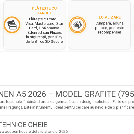
PLĂTEȘTE CU
CARDUL
LOIALIZARE
Plătește cu cardul
Cumpără, adună
Visa, Mastercard, Star
puncte, primește
Card, UpRomania
recompense!
,Edenred sau Pluxee.
în siguranță, prin iPay
de la BT cu 3D Secure
EN A5 2026 – MODEL GRAFITE (795
 profesionale, îmbinând precizia germană cu un design sofisticat. Parte din pr
ne Prägung). Este instrumentul ideal pentru cei care au nevoie de o planificare
TEHNICE CHEIE
a acoperi fiecare detaliu al anului 2026.