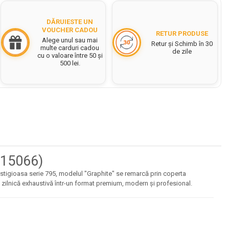
DĂRUIESTE UN
VOUCHER CADOU
RETUR PRODUSE
Alege unul sau mai
Retur și Schimb în 30
multe carduri cadou
de zile
cu o valoare între 50 și
500 lei.
15066)
estigioasa serie 795, modelul "Graphite" se remarcă prin coperta
 zilnică exhaustivă într-un format premium, modern și profesional.