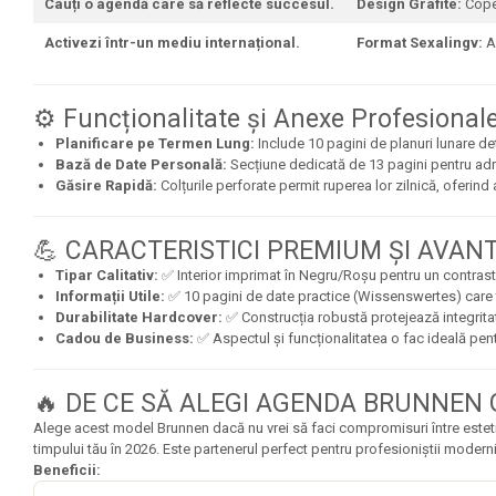
Cauți o agendă care să reflecte succesul.
Design Grafite:
Coper
Jurnale cu cheita, lacat,
Activezi într-un mediu internațional.
Format Sexalingv:
Ag
magnet
Pasta modelatoare
⚙️ Funcționalitate și Anexe Profesional
Harti de perete
Planificare pe Termen Lung:
Include 10 pagini de planuri lunare det
Creta scolara
Bază de Date Personală:
Secțiune dedicată de 13 pagini pentru adr
Găsire Rapidă:
Colțurile perforate permit ruperea lor zilnică, oferind
Glob Pamantesc Scolar
Materiale Didactice
💪 CARACTERISTICI PREMIUM ȘI AVAN
Instrumente geometrie pentru
Tipar Calitativ:
✅ Interior imprimat în Negru/Roșu pentru un contrast v
tabla scolara
Informații Utile:
✅ 10 pagini de date practice (Wissenswertes) care 
Durabilitate Hardcover:
✅ Construcția robustă protejează integritate
Tablite de desenat magnetice
Cadou de Business:
✅ Aspectul și funcționalitatea o fac ideală pentru
Sugativa
🔥 DE CE SĂ ALEGI AGENDA BRUNNEN G
Articole papetarie pentru copii
Alege acest model Brunnen dacă nu vrei să faci compromisuri între estetică
Banda adeziva
timpului tău în 2026. Este partenerul perfect pentru profesioniștii moder
Beneficii:
Compas scolar