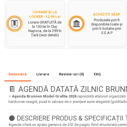
Set acuarele tempera
LIVRARE ȘI LA
ACHIZIȚII SEAP
LOCKER -12,99 Lei
Culori si vopsele acrilice
Produsele pot fi
Livrare GRATUITĂ de
disponibile toate și
la 150 lei în Cluj-
Acuarele Guase
prin E-licitatie prin
Napoca, de la 299 în
S.E.A.P
Țară (vezi detalii)
Pahare, palete si sorturi
pictura copii
Pensule scoala copii
Pensule cu rezervor
Pensule scolare bucata
Descriere
Livrare
Review-uri
(0)
FAQ
Pensule scolare set
Lipiciuri
📔 AGENDĂ DATATĂ ZILNIC BRUNN
Foarfece pentru copii
⭐
Agenda Brunnen Model Grafite 2026
reprezintă etalonul organizării
hardcover neagră, pusă în valoare de o ștanțare aurie elegantă (goldfarbe
Hartie si carton colorate
Hartie Creponata, Hartie
⚫ DESCRIERE PRODUS & SPECIFICAȚII 
Glasata
Agenda oferă un spațiu generos de 352 de pagini, fiind structurată pentru 