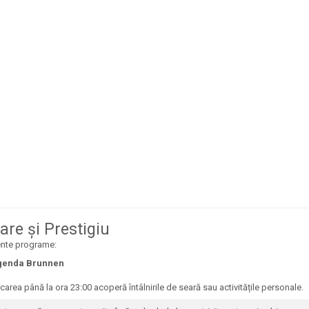
are și Prestigiu
ente programe:
 Agenda Brunnen
icarea până la ora 23:00 acoperă întâlnirile de seară sau activitățile personale.