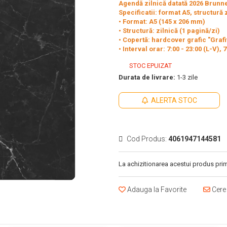
Agendă zilnică datată 2026 Brunn
Specificatii: format A5, structură 
• Format: A5 (145 x 206 mm)
• Structură: zilnică (1 pagină/zi)
• Copertă: hardcover grafic "Grafi
• Interval orar: 7:00 - 23:00 (L-V)
STOC EPUIZAT
Durata de livrare:
1-3 zile
ALERTA STOC
Cod Produs:
4061947144581
La achizitionarea acestui produs prim
Adauga la Favorite
Cere 