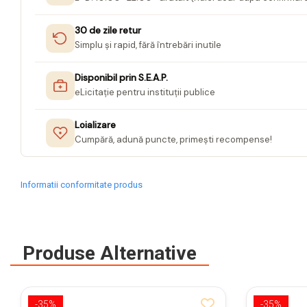
Caiete mecanice A4
Caiete mecanice A5
30 de zile retur
Indecsi autoadezivi,
Simplu și rapid, fără întrebări inutile
pagemarkere
Separatoare index si
Disponibil prin S.E.A.P.
separatoare biblioraft
eLicitație pentru instituții publice
Dosare carton
Loializare
Dosare extensibile
Cumpără, adună puncte, primești recompense!
Dosare suspendabile si
suporturi
Informatii conformitate produs
Dosar plic din plastic cu elastic
Mape plastic cu elastic
Mape de prezentare cu folii
Produse Alternative
Mape tip plic cu capsa
Serviete pentru documente
-35%
-35%