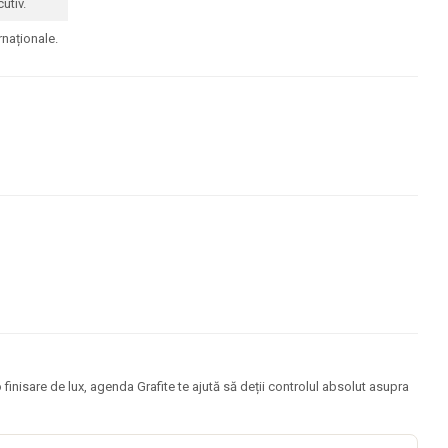
utiv.
rnaționale.
finisare de lux, agenda Grafite te ajută să deții controlul absolut asupra