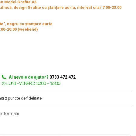
en Model Grafite A5
zilnică, design Grafite cu ștanțare auriu, interval orar 7:00-23:00
te", negru cu ștanțare aurie
, 7:00-20:00 (weekend)
Ai nevoie de ajutor?
0733 472 472
iti
2
puncte de fidelitate
informatii