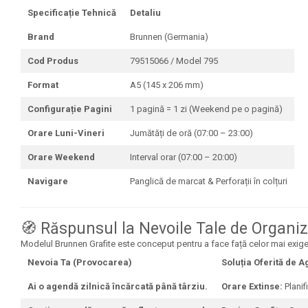
Mape Birou/ Dosare Scolare
Specificație Tehnică
Detaliu
Trusa geometrie scolara
Brand
Brunnen (Germania)
Rigle, echere si raportor
plastic
Cod Produs
79515066 / Model 795
Sticle, caserole, pusculite,
Format
A5 (145 x 206 mm)
suporturi copii
Configurație Pagini
1 pagină = 1 zi (Weekend pe o pagină)
Etichete scolare
Orare Luni-Vineri
Jumătăți de oră (07:00 – 23:00)
Stickere scolare
Orare Weekend
Interval orar (07:00 – 20:00)
Seturi scolare
Navigare
Panglică de marcat & Perforații în colțuri
Plastilina, Planseta plastilina
Radiera
🧭 Răspunsul la Nevoile Tale de Organiz
Socotitoare, Betisoare
Modelul Brunnen Grafite este conceput pentru a face față celor mai exig
Carti de Colorat pentru copii
Nevoia Ta (Provocarea)
Soluția Oferită de
Carti Educative
Ai o agendă zilnică încărcată până târziu.
Orare Extinse:
Planif
Carnetele notite copii