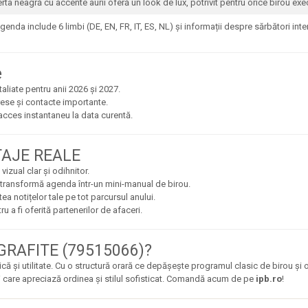
ta neagră cu accente aurii oferă un look de lux, potrivit pentru orice birou exec
enda include 6 limbi (DE, EN, FR, IT, ES, NL) și informații despre sărbători inte
e
aliate pentru anii 2026 și 2027.
ese și contacte importante.
 acces instantaneu la data curentă.
TAJE REALE
izual clar și odihnitor.
transformă agenda într-un mini-manual de birou.
a notițelor tale pe tot parcursul anului.
 a fi oferită partenerilor de afaceri.
RAFITE (79515066)?
 și utilitate. Cu o structură orară ce depășește programul clasic de birou și o 
ni care apreciază ordinea și stilul sofisticat. Comandă acum de pe
ipb.ro
!