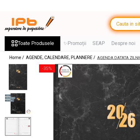
Toate Produsele
RECHIZITE SCOLARE IPB
Ghiozdane, Rucsacuri, Trolere
Toate Produsele
✨Promoții
SEAP
Despre noi
Penare, Etuiuri, Necessaire
Home /
AGENDE, CALENDARE, PLANNERE /
AGENDA DATATA ZILNI
Saci de sport, Borsete
-35%
Caiete
Caiete cu 2 sau mai multe
subiecte
Caiete de Calitate
Blocuri de desen
Coperți
Stilouri si Rollere cu Cerneala