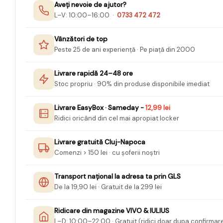
Aveți nevoie de ajutor?
Pixuri cu radiera
L–V: 10:00–16:00 ·
0733 472 472
Seturi Creative pentru Copii
Vânzători de top
Stampile Copii
Peste 25 de ani experiență · Pe piață din 2000
ORGANIZARE SI ARHIVARE
Bibliorafturi
Livrare rapidă 24–48 ore
Stoc propriu · 90% din produse disponibile imediat
Alonje indosariere
Etichete pentru bibliorafturi
Livrare EasyBox · Sameday -
12,99 lei
Ridici oricând din cel mai apropiat locker
Folii de protectie pentru
documente
Livrare gratuită Cluj-Napoca
Dosare plastic cu sina pt
Comenzi > 150 lei · cu șoferii noștri
documente
Mape carton cu elastic
Transport național la adresa ta prin GLS
De la 19,90 lei · Gratuit de la 299 lei
Cutii si containere arhivare
Caiete mecanice
Ridicare din magazine VIVO & IULIUS
L–D: 10:00–22:00 · Gratuit (ridici doar dupa confirmar