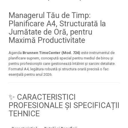
Seturi Creative pentru Copii
Managerul Tău de Timp:
Stampile Copii
Planificare A4, Structurată la
Jumătate de Oră, pentru
Maximă Productivitate
Agenda
Brunnen TimeCenter (Mod. 724)
este instrumentul de
planificare suprem, concepută special pentru mediul de birou și
pentru profesioniștii care gestionează întâlniri și sarcini detaliate.
Formatul A4, legătura robustă și structura orară precisă o fac
esențială pentru anul 2026.
✨ CARACTERISTICI
PROFESIONALE ȘI SPECIFICAȚII
TEHNICE