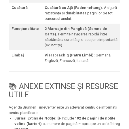
Cusătură
Cusătură cu Ață (Fadenheftung).
Asigură
rezistența și durabilitatea paginilor pe tot
parcursul anului.
Funcționalitate
2 Marcaje din Panglică (Semne de
Carte).
Permite navigarea rapidă între
săptămâna curentă și o secțiune importantă
(ex: notițe).
Limbaj
Viersprachig (Patru Limbi):
Germană,
Engleză, Franceză, Italiană.
📚 ANEXE EXTINSE ȘI RESURSE
UTILE
Agenda Brunnen TimeCenter este un adevărat centru de informații
pentru planificare:
Jurnal Extins de Notițe:
📝 Include
192 de pagini de notițe
veline (kariert)
cu numere de pagină – aproape un caiet întreg