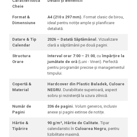
Caracteristică
Detalii și Beneficii
Cheie
Format &
A4 (210 x 297 mm).
Format clasic de birou,
Dimensiune
ideal pentru notițe ample și planificare
detaliată.
Datare & Tip
2026 – Datată Săptămânal.
Vizualizare
Calendar
clară a săptămânii pe două pagini.
Structura
Interval orar 7:00 – 21:00
, cu
împărțire la
Orare
jumătate de oră
(Luni - Vineri). Perfectă
pentru programări precise și managementul
timpului.
Copertă &
Hardcover din Plastic Baladek, Culoare
Material
NEGRU.
Durabilitate superioară, aspect
sobru și rezistență la uzura zilnică.
Număr de
336 de pagini.
Volum generos, inclusiv
Pagini
anexe și pagini extinse de notițe.
Hârtie &
90 g/m², Hârtie de Calitate.
Tipar
Tipărire
calendaristic în
Culoarea Negru
, pentru
lizibilitate maximă.