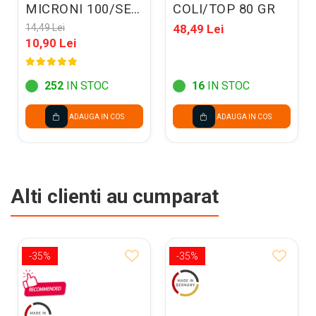
MICRONI 100/SET
COLI/TOP 80 GR
20100-promo
14,49 Lei
48,49 Lei
10,90 Lei
252
IN STOC
16
IN STOC
ADAUGA IN COS
ADAUGA IN COS
Alti clienti au cumparat
-35%
-35%