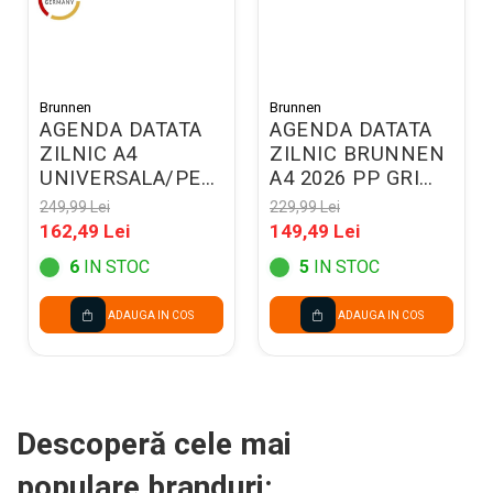
Brunnen
Brunnen
AGENDA DATATA
AGENDA DATATA
ZILNIC A4
ZILNIC BRUNNEN
UNIVERSALA/PERPETUA,
A4 2026 PP GRI
NEAGRA 2200290
METALIC
249,99 Lei
229,99 Lei
78965906
162,49 Lei
149,49 Lei
6
IN STOC
5
IN STOC
ADAUGA IN COS
ADAUGA IN COS
Descoperă cele mai
populare branduri: