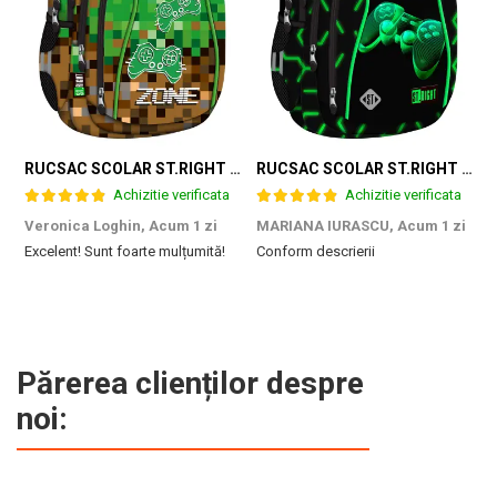
RUCSAC SCOLAR ST.RIGHT 4 COMPARTIMENTE BP-04 GAME ZONE 698187
RUCSAC SCOLAR ST.RIGHT 4 COMPARTIMENTE BP-04 GREEN LEVEL 301339
Achizitie verificata
Achizitie verificata
Veronica Loghin,
Acum 1 zi
MARIANA IURASCU,
Acum 1 zi
G
Excelent! Sunt foarte mulțumită!
Conform descrierii
M
e
m
d
p
f
b
Părerea clienților despre
c
noi: