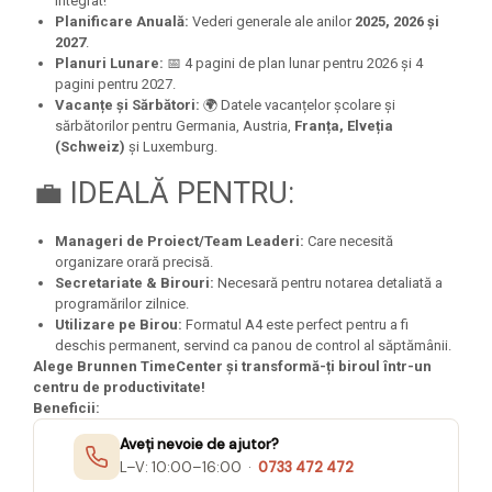
integrat!
Planificare Anuală:
Vederi generale ale anilor
2025, 2026 și
2027
.
Planuri Lunare:
📅 4 pagini de plan lunar pentru 2026 și 4
pagini pentru 2027.
Vacanțe și Sărbători:
🌍 Datele vacanțelor școlare și
sărbătorilor pentru Germania, Austria,
Franța, Elveția
(Schweiz)
și Luxemburg.
💼 IDEALĂ PENTRU:
Manageri de Proiect/Team Leaderi:
Care necesită
organizare orară precisă.
Secretariate & Birouri:
Necesară pentru notarea detaliată a
programărilor zilnice.
Utilizare pe Birou:
Formatul A4 este perfect pentru a fi
deschis permanent, servind ca panou de control al săptămânii.
Alege Brunnen TimeCenter și transformă-ți biroul într-un
centru de productivitate!
Beneficii:
Aveți nevoie de ajutor?
L–V: 10:00–16:00 ·
0733 472 472