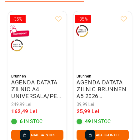
-35%
-35%
Brunnen
Brunnen
AGENDA DATATA
AGENDA DATATA
ZILNIC A4
ZILNIC BRUNNEN
UNIVERSALA/PERPETUA,
A5 2026
NEAGRA 2200290
BALACRON
249,99 Lei
39,99 Lei
NEGRU 79561906
162,49 Lei
25,99 Lei
6
IN STOC
49
IN STOC
ADAUGA IN COS
ADAUGA IN COS