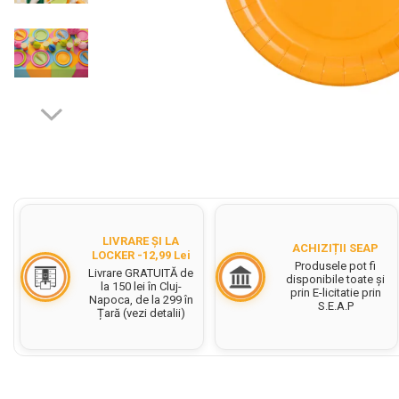
Cerneala Stilouri, Patroane
cerneala
Creioane colorate
Creioane
Carioci
Creioane cerate colorate
Distribuie
Instrumente pentru scris kids
pe
Facebook
Jocuri Educative si Puzzle-uri
Pilot Frixion
LIVRARE ȘI LA
ACHIZIȚII SEAP
LOCKER -12,99 Lei
Corector fluid cu pasta
Produsele pot fi
Livrare GRATUITĂ de
corectoare
disponibile toate și
la 150 lei în Cluj-
prin E-licitatie prin
Napoca, de la 299 în
S.E.A.P
Pic cu rescriere
Țară (vezi detalii)
Ascutitori
Acuarele
Acuarele Tempera la bucata