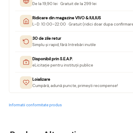
De la 19,90 lei · Gratuit de la 299 lei
Jurnale cu cheita, lacat,
magnet
Ridicare din magazine VIVO & IULIUS
Pasta modelatoare
L–D: 10:00–22:00 · Gratuit (ridici doar dupa confirmar
Harti de perete
30 de zile retur
Creta scolara
Simplu și rapid, fără întrebări inutile
Glob Pamantesc Scolar
Disponibil prin S.E.A.P.
Materiale Didactice
eLicitație pentru instituții publice
Instrumente geometrie pentru
Loializare
tabla scolara
Cumpără, adună puncte, primești recompense!
Tablite de desenat magnetice
Sugativa
Informatii conformitate produs
Articole papetarie pentru copii
Banda adeziva
Compas scolar