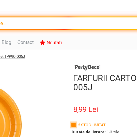
Blog
Contact
Noutati
set TPP90-005J
FARFURII CARTON
005J
8,99 Lei
2
STOC LIMITAT
Durata de livrare:
1-3 zile