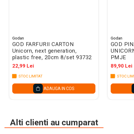
Mape conferinta, semnaturi
Mape cu multiple
compartimente
Caseta bani
Clipboarduri
Godan
Godan
GOD FARFURII CARTON
GOD PIN
Folii de Ambalare
Unicorn, next generation,
UNICORN
Pungi cu fermoar
plastic free, 20cm 8/set 93732
PMJE
22,99 Lei
89,90 Lei
Sfoara si Elastice
Suporturi si mape carti vizita
STOC LIMITAT
STOC LIM
ARTICOLE DE BIROU
ADAUGA IN COS
Suporturi instrumente de scris
Suporturi verticale pentru
documente
Alti clienti au cumparat
Tavite pentru documente
Benzi adezive si dispensere