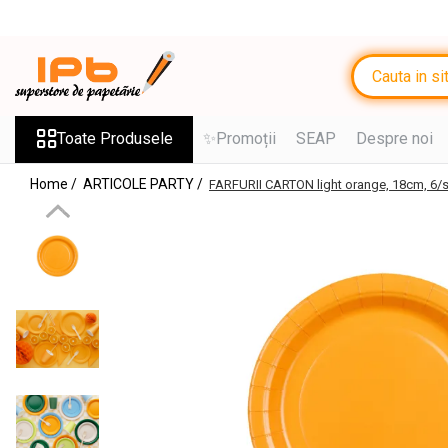
Toate Produsele
RECHIZITE SCOLARE IPB
Ghiozdane, Rucsacuri, Trolere
Toate Produsele
✨Promoții
SEAP
Despre noi
Penare, Etuiuri, Necessaire
Home /
ARTICOLE PARTY /
FARFURII CARTON light orange, 18cm, 6/
Saci de sport, Borsete
Caiete
Caiete cu 2 sau mai multe
subiecte
Caiete de Calitate
Blocuri de desen
Coperți
Stilouri si Rollere cu Cerneala