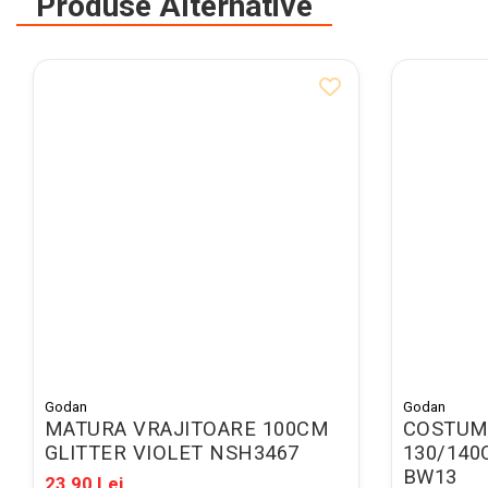
Produse Alternative
Pixuri cu radiera
Seturi Creative pentru Copii
Stampile Copii
ORGANIZARE SI ARHIVARE
Bibliorafturi
Alonje indosariere
Etichete pentru bibliorafturi
Folii de protectie pentru
documente
Dosare plastic cu sina pt
documente
Mape carton cu elastic
Godan
Godan
Cutii si containere arhivare
MATURA VRAJITOARE 100CM
COSTUM
GLITTER VIOLET NSH3467
130/140
Caiete mecanice
BW13
23,90 Lei