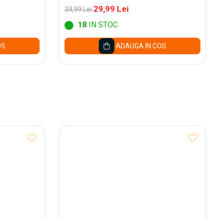
29,99 Lei
39,99 Lei
18
IN STOC
OS
ADAUGA IN COS