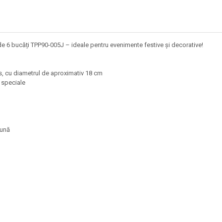
de 6 bucăți TPP90-005J – ideale pentru evenimente festive și decorative!
his, cu diametrul de aproximativ 18 cm
ii speciale
omună