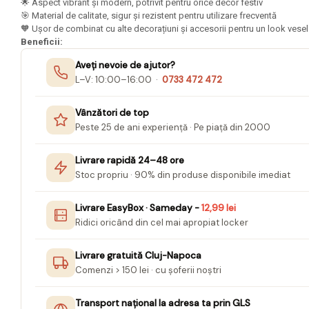
Mape Birou/ Dosare Scolare
🌟 Aspect vibrant și modern, potrivit pentru orice decor festiv
🎯 Material de calitate, sigur și rezistent pentru utilizare frecventă
Trusa geometrie scolara
🧡 Ușor de combinat cu alte decorațiuni și accesorii pentru un look vese
Beneficii:
Rigle, echere si raportor
plastic
Aveți nevoie de ajutor?
L–V: 10:00–16:00 ·
0733 472 472
Sticle, caserole, pusculite,
suporturi copii
Vânzători de top
Etichete scolare
Peste 25 de ani experiență · Pe piață din 2000
Stickere scolare
Livrare rapidă 24–48 ore
Seturi scolare
Stoc propriu · 90% din produse disponibile imediat
Plastilina, Planseta plastilina
Livrare EasyBox · Sameday -
12,99 lei
Radiera
Ridici oricând din cel mai apropiat locker
Socotitoare, Betisoare
Livrare gratuită Cluj-Napoca
Carti de Colorat pentru copii
Comenzi > 150 lei · cu șoferii noștri
Carti Educative
Transport național la adresa ta prin GLS
Carnetele notite copii