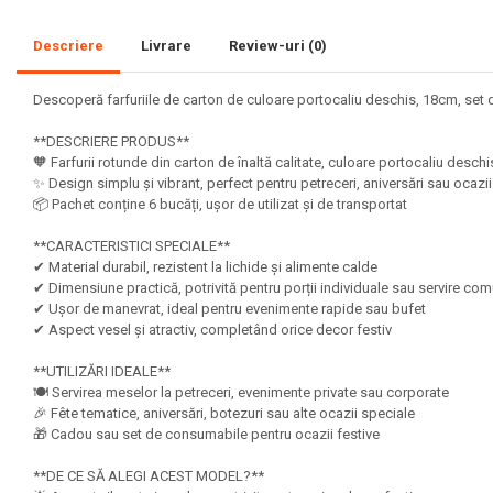
Set acuarele tempera
Descriere
Livrare
Review-uri
(0)
Culori si vopsele acrilice
Descoperă farfuriile de carton de culoare portocaliu deschis, 18cm, set 
Acuarele Guase
Pahare, palete si sorturi
**DESCRIERE PRODUS**
🧡 Farfurii rotunde din carton de înaltă calitate, culoare portocaliu desc
pictura copii
✨ Design simplu și vibrant, perfect pentru petreceri, aniversări sau ocaz
Pensule scoala copii
📦 Pachet conține 6 bucăți, ușor de utilizat și de transportat
Pensule cu rezervor
**CARACTERISTICI SPECIALE**
Pensule scolare bucata
✔ Material durabil, rezistent la lichide și alimente calde
✔ Dimensiune practică, potrivită pentru porții individuale sau servire c
Pensule scolare set
✔ Ușor de manevrat, ideal pentru evenimente rapide sau bufet
Lipiciuri
✔ Aspect vesel și atractiv, completând orice decor festiv
Foarfece pentru copii
**UTILIZĂRI IDEALE**
🍽️ Servirea meselor la petreceri, evenimente private sau corporate
Hartie si carton colorate
🎉 Fête tematice, aniversări, botezuri sau alte ocazii speciale
Hartie Creponata, Hartie
🎁 Cadou sau set de consumabile pentru ocazii festive
Glasata
**DE CE SĂ ALEGI ACEST MODEL?**