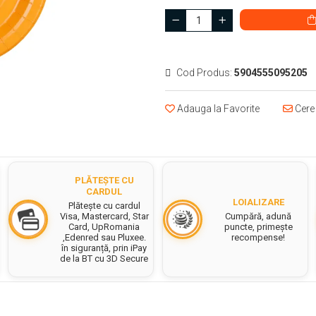
Cod Produs:
5904555095205
Adauga la Favorite
Cere 
PLĂTEȘTE CU
CARDUL
LOIALIZARE
Plătește cu cardul
Cumpără, adună
Visa, Mastercard, Star
puncte, primește
Card, UpRomania
recompense!
,Edenred sau Pluxee.
în siguranță, prin iPay
de la BT cu 3D Secure