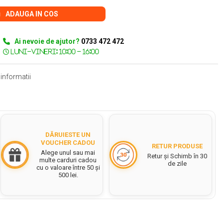
ADAUGA IN COS
Ai nevoie de ajutor?
0733 472 472
informatii
DĂRUIESTE UN
VOUCHER CADOU
RETUR PRODUSE
Alege unul sau mai
Retur și Schimb în 30
multe carduri cadou
de zile
cu o valoare între 50 și
500 lei.