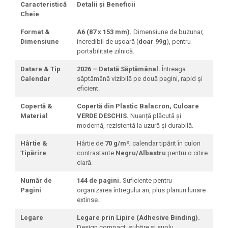
Caracteristică
Detalii și Beneficii
Cheie
Format &
A6 (87 x 153 mm).
Dimensiune de buzunar,
Dimensiune
incredibil de ușoară (
doar 99g
), pentru
portabilitate zilnică.
Datare & Tip
2026 – Datată Săptămânal.
Întreaga
Calendar
săptămână vizibilă pe două pagini, rapid și
eficient.
Copertă &
Copertă din Plastic Balacron, Culoare
Material
VERDE DESCHIS.
Nuanță plăcută și
modernă, rezistentă la uzură și durabilă.
Hârtie &
Hârtie de
70 g/m²
; calendar tipărit în culori
Tipărire
contrastante
Negru/Albastru
pentru o citire
clară.
Număr de
144 de pagini.
Suficiente pentru
Pagini
organizarea întregului an, plus planuri lunare
extinse.
Legare
Legare prin Lipire (Adhesive Binding).
Design compact, subțire și suplu.