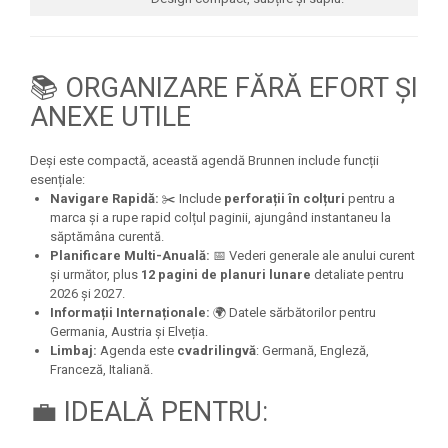
📚 ORGANIZARE FĂRĂ EFORT ȘI
ANEXE UTILE
Deși este compactă, această agendă Brunnen include funcții
esențiale:
Navigare Rapidă:
✂️ Include
perforații în colțuri
pentru a
marca și a rupe rapid colțul paginii, ajungând instantaneu la
săptămâna curentă.
Planificare Multi-Anuală:
📅 Vederi generale ale anului curent
și următor, plus
12 pagini de planuri lunare
detaliate pentru
2026 și 2027.
Informații Internaționale:
🌍 Datele sărbătorilor pentru
Germania, Austria și Elveția.
Limbaj:
Agenda este
cvadrilingvă
: Germană, Engleză,
Franceză, Italiană.
💼 IDEALĂ PENTRU: