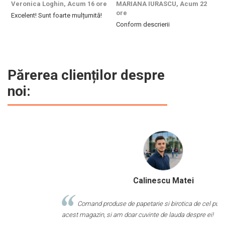
Veronica Loghin,
Acum 16 ore
MARIANA IURASCU,
Acum 22
G
ore
Excelent! Sunt foarte mulțumită!
M
Conform descrierii
e
m
d
p
f
b
Părerea clienților despre
c
noi:
Calinescu Matei
Comand produse de papetarie si birotica de cel putin 10 ani de la
acest magazin, si am doar cuvinte de lauda despre ei!
M