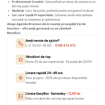
Profesioniști Creativi:
Care preferă un strop de culoare și un
stil mai puțin formal.
Studenți:
Ușor de purtat, perfectă pentru programul încărcat.
Cei care Caută Prosperitate:
Culoarea verde este adesea
asociată cu creșterea și optimismul.
Alege Agenda Brunnen A6 în nuanța proaspătă Verde
Deschis – eficiență germană cu un zâmbet!
Beneficii:
Aveți nevoie de ajutor?
L–V: 10:00–16:00 ·
0733 472 472
Vânzători de top
Peste 25 de ani experiență · Pe piață din 2000
Livrare rapidă 24–48 ore
Stoc propriu · 90% din produse disponibile
imediat
Livrare EasyBox · Sameday -
12,99 lei
Ridici oricând din cel mai apropiat locker