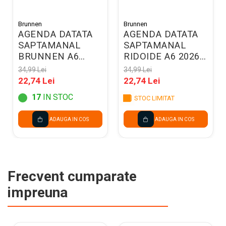
Brunnen
Brunnen
AGENDA DATATA
AGENDA DATATA
SAPTAMANAL
SAPTAMANAL
BRUNNEN A6
RIDOIDE A6 2026
2026 ALBASTRA
SPIRA VERDE
34,99 Lei
34,99 Lei
75628306
16907016
22,74 Lei
22,74 Lei
17
IN STOC
STOC LIMITAT
ADAUGA IN COS
ADAUGA IN COS
Frecvent cumparate
impreuna