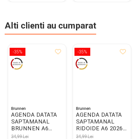
Alti clienti au cumparat
-35%
-35%
Brunnen
Brunnen
AGENDA DATATA
AGENDA DATATA
SAPTAMANAL
SAPTAMANAL
BRUNNEN A6
RIDOIDE A6 2026
2026 ALBASTRA
SPIRA VERDE
34,99 Lei
34,99 Lei