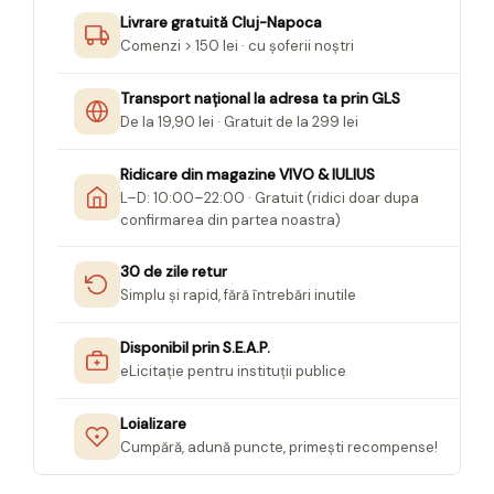
Livrare gratuită Cluj-Napoca
Comenzi > 150 lei · cu șoferii noștri
Transport național la adresa ta prin GLS
De la 19,90 lei · Gratuit de la 299 lei
Ridicare din magazine VIVO & IULIUS
L–D: 10:00–22:00 · Gratuit (ridici doar dupa
confirmarea din partea noastra)
30 de zile retur
Simplu și rapid, fără întrebări inutile
Disponibil prin S.E.A.P.
eLicitație pentru instituții publice
Loializare
Cumpără, adună puncte, primești recompense!