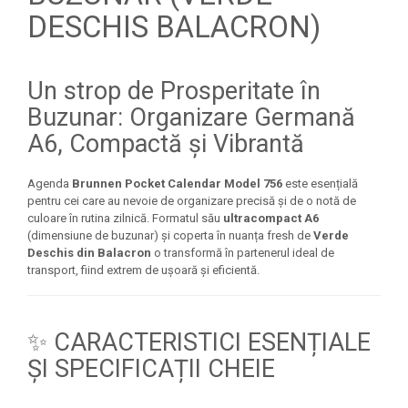
Seturi Creative pentru Copii
DESCHIS BALACRON)
Stampile Copii
Un strop de Prosperitate în
Buzunar: Organizare Germană
A6, Compactă și Vibrantă
Agenda
Brunnen Pocket Calendar Model 756
este esențială
pentru cei care au nevoie de organizare precisă și de o notă de
culoare în rutina zilnică. Formatul său
ultracompact A6
(dimensiune de buzunar) și coperta în nuanța fresh de
Verde
Deschis din Balacron
o transformă în partenerul ideal de
transport, fiind extrem de ușoară și eficientă.
✨ CARACTERISTICI ESENȚIALE
ȘI SPECIFICAȚII CHEIE