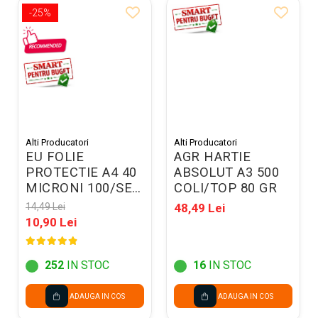
-25%
Alti Producatori
Alti Producatori
EU FOLIE
AGR HARTIE
PROTECTIE A4 40
ABSOLUT A3 500
MICRONI 100/SET
COLI/TOP 80 GR
20100-promo
14,49 Lei
48,49 Lei
10,90 Lei
252
IN STOC
16
IN STOC
ADAUGA IN COS
ADAUGA IN COS