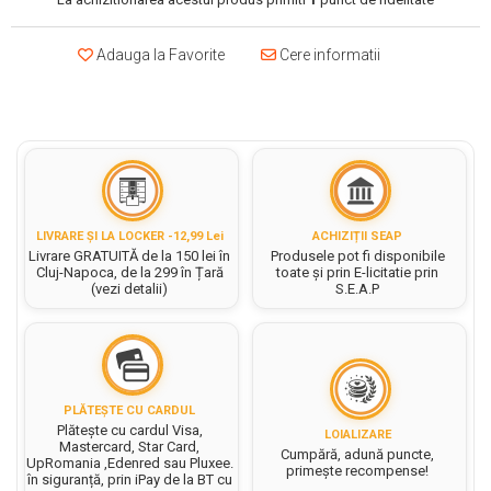
Hartie matriceala
Masini si Echipamente
Abtibilduri, Stickere Christmas
Rigle, echere si raportor
Hartie tip pergament
Instrumente, Echipamente, Accesorii
Adauga la Favorite
Cere informatii
Articole de Papetarie Craciun
plastic
Indigo
Perforatoare Forme Decorative
Baloane de Craciun si An Nou
Sticle, caserole, pusculite,
Bijuterii
Rezerve caiet mecanic
Banda autoadeziva/ Stickere
suporturi copii
Fereastra
Diverse accesorii bijuterii
Sacose hartie si textil
Etichete scolare
Bannere, Semne Craciun
Margele din Lemn
Set hartie Colorata mix
Stickere scolare
Bile/ Conuri/ Globuri din Polistiren
Margele din plastic/ sticla
Braduti/ Stelute/ Accesorii impodobit
Seturi scolare
Margele Fuzibile
LIVRARE ȘI LA LOCKER -12,99 Lei
ACHIZIȚII SEAP
Carton Decor/ Hartie decor Craciun
Livrare GRATUITĂ de la 150 lei în
Produsele pot fi disponibile
Paiete, Strasuri si Pietricele
Plastilina, Planseta plastilina
Cluj-Napoca, de la 299 în Țară
toate și prin E-licitatie prin
Casute Craciun
Perle
(vezi detalii)
S.E.A.P
Radiera
Coronite/ Inele polistiren
Snur, sarma, elastic, fir
Costume/ Costumatii Craciun si
Socotitoare, Betisoare
Decoratiuni
accesorii
Carti de Colorat pentru copii
Animale/ Insecte
Cutii, Sacose, Pungi, Ambalaje
Christmas
Carti Educative
Decoratiuni din Lemn
PLĂTEȘTE CU CARDUL
Plătește cu cardul Visa,
Decoratiuni Craciun
LOIALIZARE
Decoratiuni din polistiren
Carnetele notite copii
Mastercard, Star Card,
Cumpără, adună puncte,
Diverse Articole de Craciun
UpRomania ,Edenred sau Pluxee.
Decoratiuni Diverse
primește recompense!
Jurnale cu cheita, lacat,
în siguranță, prin iPay de la BT cu