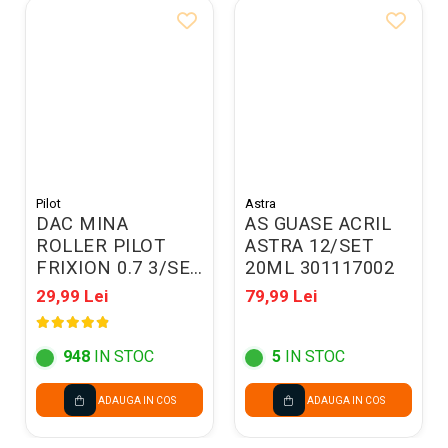
Pilot
Astra
DAC MINA
AS GUASE ACRIL
ROLLER PILOT
ASTRA 12/SET
FRIXION 0.7 3/SET
20ML 301117002
ALBASTRU BLS-
29,99 Lei
79,99 Lei
FR7L-S3
M/074NRFXAA
948
IN STOC
5
IN STOC
ADAUGA IN COS
ADAUGA IN COS