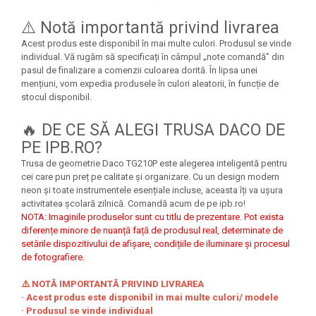
⚠️ Notă importantă privind livrarea
Acest produs este disponibil în mai multe culori. Produsul se vinde
individual. Vă rugăm să specificați în câmpul „note comandă” din
pasul de finalizare a comenzii culoarea dorită. În lipsa unei
mențiuni, vom expedia produsele în culori aleatorii, în funcție de
stocul disponibil.
🔥 DE CE SĂ ALEGI TRUSA DACO DE
PE IPB.RO?
Trusa de geometrie Daco TG210P este alegerea inteligentă pentru
cei care pun preț pe calitate și organizare. Cu un design modern
neon și toate instrumentele esențiale incluse, aceasta îți va ușura
activitatea școlară zilnică. Comandă acum de pe ipb.ro!
NOTA: Imaginile produselor sunt cu titlu de prezentare. Pot exista
diferențe minore de nuanță față de produsul real, determinate de
setările dispozitivului de afișare, condițiile de iluminare și procesul
de fotografiere.
⚠️ NOTĂ IMPORTANTĂ PRIVIND LIVRAREA
· Acest produs este disponibil in mai multe culori/ modele
· Produsul se vinde individual