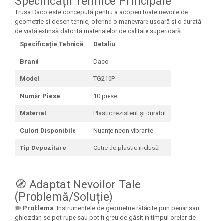
Specificații Tehnice Principale
Seturi Creative pentru Copii
Trusa Daco este concepută pentru a acoperi toate nevoile de
geometrie și desen tehnic, oferind o manevrare ușoară și o durată
Stampile Copii
de viață extinsă datorită materialelor de calitate superioară.
Specificație Tehnică
Detaliu
Brand
Daco
Model
TG210P
Număr Piese
10 piese
Material
Plastic rezistent și durabil
Culori Disponibile
Nuanțe neon vibrante
Tip Depozitare
Cutie de plastic inclusă
🧭 Adaptat Nevoilor Tale
(Problemă/Soluție)
✏️
Problema
: Instrumentele de geometrie rătăcite prin penar sau
ghiozdan se pot rupe sau pot fi greu de găsit în timpul orelor de