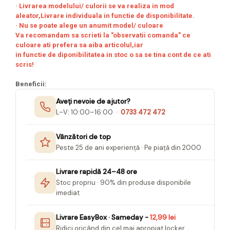
· Livrarea modelului/ culorii se va realiza in mod
aleator,Livrare individuala in functie de disponibilitate.
· Nu se poate alege un anumit model/ culoare
Va recomandam sa scrieti la "observatii comanda" ce
culoare ati prefera sa aiba articolul,iar
in functie de diponibilitatea in stoc o sa se tina cont de ce ati
scris!
Beneficii:
Aveți nevoie de ajutor?
L–V: 10:00–16:00 ·
0733 472 472
Vânzători de top
Peste 25 de ani experiență · Pe piață din 2000
Livrare rapidă 24–48 ore
Stoc propriu · 90% din produse disponibile
imediat
Livrare EasyBox · Sameday -
12,99 lei
Ridici oricând din cel mai apropiat locker