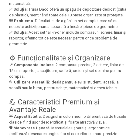
matematică.
✅
Soluția
: Trusa Daco oferă un spațiu de depozitare dedicat (cutia
de plastic), menținând toate cele 10 piese organizate și protejate.
🎒
Problema
: Dificultatea de a găsi un set complet care să nu
necesite achiziționarea separată a fiecărei piese de geometrie.
✅
Soluția
: Acest set "all-in-one" include compasuri, echere, liniar și
raportor, oferind tot ce este necesar pentru orice problemă de
geometrie.
⚙️ Funcționalitate și Organizare
📍
Componente Incluse
: 2 compasuri precise, 2 echere, liniar de
15 cm, raportor, ascuțitoare, radieră, creion și set de mine pentru
compas.
📂
Utilizare Versatilă
: Ideală pentru elevi și studenți, acasă, la
școală sau la birou, pentru schițe, matematică și desen tehnic.
💪 Caracteristici Premium și
Avantaje Reale
🌟
Aspect Estetic
: Designul în culori neon o diferențiază de trusele
clasice, fiind ușor de identificat și foarte atractivă vizual.
🛡️
Manevrare Ușoară
: Materialele ușoare și ergonomice
facilitează desenarea unghiurilor și cercurilor cu mare precizie.