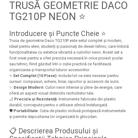
Felicitari Craciun
Decoratiuni Fetru
TRUSĂ GEOMETRIE DACO
magnet
Figurine, Ornamente Pasla /Lemn/
Decoratiuni Moosgummi
TG210P NEON ⭐
Pasta modelatoare
Moos
Decoratiuni Papier Mache
Fundite, Panglici , Benzi Craciun
Harti de perete
Nasturi
Globuri din plastic
Introducere și Puncte Cheie ⭐
Idei Creative
Creta scolara
Hartie Ambalaj Christmas
Trusa de geometrie Daco TG210P este setul complet și modern,
Glob Pamantesc Scolar
idei de Cadouri Craciun
ideal pentru elevi, studenți și pasionați de desen tehnic, care îmbină
funcționalitatea cu estetica vibrantă a culorilor neon. Acest set a
Materiale Didactice
Jucarii Craciun
fost creat pentru a oferi precizia necesară în orice proiect școlar
Lumanari tort, Confetti
sau tehnic, fiind găzduit într-o cutie practică ce facilitează
Instrumente geometrie pentru
organizarea și transportul tuturor accesoriilor.
Muschi decor
tabla scolara
⭐
Set Complet (10 Piese)
: Include tot ce este necesar pentru
Perforatoare/ Sabloane cu forme de
Tablite de desenat magnetice
cursuri: compasuri, echere, liniar, raportor și accesorii de scris.
Craciun
✨
Design Modern
: Culori neon intense și pline de energie, care
Sugativa
Sclipici/ Lipici cu sclipici/ Paiete
oferă un aspect vizual distinctiv rechizitelor tale.
Craciun
📐
Precizie și Rezistență
: Instrumente fabricate din plastic
Articole papetarie pentru copii
durabil, concepute pentru o utilizare zilnică îndelungată.
Servetele/ Farfurii/ Pahare/ Paie
🛡️
Portabilitate
: Cutia de plastic inclusă protejează instrumentele
Banda adeziva
Craciun
și permite depozitarea lor organizată în ghiozdan.
Seturi creative Christmas
Compas scolar
Umbrele
📋 Descrierea Produsului și
Pixuri cu radiera