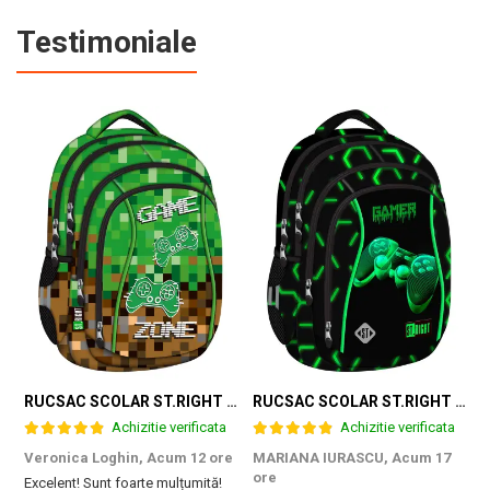
Testimoniale
RUCSAC SCOLAR ST.RIGHT 4 COMPARTIMENTE BP-04 GAME ZONE 698187
RUCSAC SCOLAR ST.RIGHT 4 COMPARTIMENTE BP-04 GREEN LEVEL 301339
Achizitie verificata
Achizitie verificata
Veronica Loghin,
Acum 12 ore
MARIANA IURASCU,
Acum 17
G
ore
Excelent! Sunt foarte mulțumită!
M