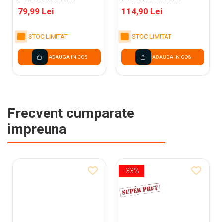
CLEO&FRANK
EXTENSII
79,99 Lei
114,90 Lei
SWEET HEART
BRUNNEN
PWDCF45
BUTTERFLY
STOC LIMITAT
STOC LIMITAT
4912016
ADAUGA IN COS
ADAUGA IN COS
Frecvent cumparate
impreuna
-33%