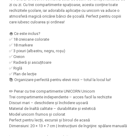
Felicitari Craciun
Decoratiuni Fetru
magnet
zi cu zi. Cu trei compartimente spațioase, acesta conține toate
Figurine, Ornamente Pasla /Lemn/
Decoratiuni Moosgummi
rechizitele școlare, iar adorabila aplicație cu unicorn va aduce o
Pasta modelatoare
Moos
atmosferă magică oricărei bănci de școală. Perfect pentru copiii
Decoratiuni Papier Mache
Fundite, Panglici , Benzi Craciun
care iubesc culoarea și ordinea!
Harti de perete
Nasturi
Globuri din plastic
Idei Creative
Creta scolara
🧁 Ce este inclus?
Hartie Ambalaj Christmas
✅ 18 creioane colorate
Glob Pamantesc Scolar
✅ 18 markere
idei de Cadouri Craciun
✅ 3 pixuri (albastru, negru, roșu)
Materiale Didactice
Jucarii Craciun
✅ Creion
Lumanari tort, Confetti
✅ Radieră și ascuțitoare
Instrumente geometrie pentru
✅ Riglă
Muschi decor
tabla scolara
✅ Plan de lecție
Perforatoare/ Sabloane cu forme de
📚 Organizare perfectă pentru elevii mici – totul la locul lui!
Tablite de desenat magnetice
Craciun
Sugativa
Sclipici/ Lipici cu sclipici/ Paiete
✏️ Penar cu trei compartimente UNICORN Unicorn
Trei compartimente independente – acces facil la rechizite
Craciun
Articole papetarie pentru copii
Discuri mari – deschidere și închidere ușoară
Servetele/ Farfurii/ Pahare/ Paie
Material de înaltă calitate – durabilitate și estetică
Banda adeziva
Craciun
Model unicorn frumos și colorat
Seturi creative Christmas
Perfect pentru lecții, excursii și biroul de acasă
Compas scolar
Dimensiuni: 20 × 13 × 7 cm | Instrucțiuni de îngrijire: spălare manuală
Umbrele
Pixuri cu radiera