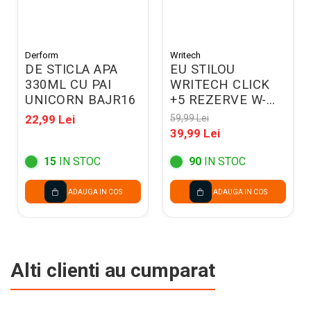
Derform
Writech
DE STICLA APA
EU STILOU
330ML CU PAI
WRITECH CLICK
UNICORN BAJR16
+5 REZERVE W-
784 ALBASTRU
22,99 Lei
59,99 Lei
260058/260055
39,99 Lei
15
IN STOC
90
IN STOC
ADAUGA IN COS
ADAUGA IN COS
Alti clienti au cumparat