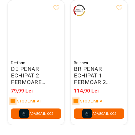
Derform
Brunnen
DE PENAR
BR PENAR
ECHIPAT 2
ECHIPAT 1
FERMOARE
FERMOAR 2
CLEO&FRANK
EXTENSII
79,99 Lei
114,90 Lei
SWEET HEART
BRUNNEN
PWDCF45
STOC LIMITAT
BUTTERFLY
STOC LIMITAT
4912016
ADAUGA IN COS
ADAUGA IN COS