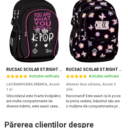
RUCSAC SCOLAR ST.RIGHT 4 COMPARTIMENTE BP-01 K-POP RHYTHM 698002
RUCSAC SCOLAR ST.RIGHT 4 COMPARTIMENTE BP-01 FLOWER MOOD 697036
Achizitie verificata
Achizitie verificata
LACRAMIOARA EREMIA,
Acum
Atomei Ana iuliana,
Acum 2
T
1 zi
zile
B
Ghiozdanul este foarte încăpător,
Recomand! Este exact ca în poze
r
are multe compartimente de
la prima vedere, înăuntrul său are
diverse mărimi, este exact ceea
o mulțime de compartimente pt
ce are nevoie fiica mea. Vă
diferite obiecte, are burete pe
mulțumesc!
spate și la bretele. Foarte frumos
și pare foarte rezistent!
Părerea clienților despre
Fermoarele sunt de asemenea de