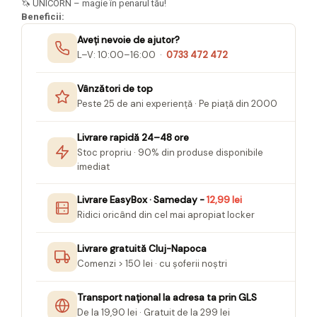
🦄 UNICORN – magie în penarul tău!
Seturi Creative pentru Copii
Beneficii:
Stampile Copii
Aveți nevoie de ajutor?
L–V: 10:00–16:00 ·
0733 472 472
Vânzători de top
Peste 25 de ani experiență · Pe piață din 2000
Livrare rapidă 24–48 ore
Stoc propriu · 90% din produse disponibile
imediat
Livrare EasyBox · Sameday -
12,99 lei
Ridici oricând din cel mai apropiat locker
Livrare gratuită Cluj-Napoca
Comenzi > 150 lei · cu șoferii noștri
Transport național la adresa ta prin GLS
De la 19,90 lei · Gratuit de la 299 lei