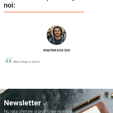
noi:
calitate și mânerul ...
Calinescu Matei
Comand produse de papetarie si birotica de cel putin 10 ani de la
acest magazin, si am doar cuvinte de lauda despre ei!
Newsletter
Nu rata ofertele si promotiile noastre