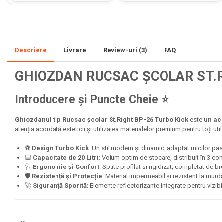
Mape Birou/ Dosare Scolare
Trusa geometrie scolara
Rigle, echere si raportor
plastic
Descriere
Livrare
Review-uri
(3)
FAQ
Sticle, caserole, pusculite,
suporturi copii
GHIOZDAN RUCSAC ȘCOLAR ST.
Etichete scolare
Introducere și Puncte Cheie ⭐
Stickere scolare
Seturi scolare
Ghiozdanul tip Rucsac școlar St.Right BP-26 Turbo Kick
este
un acc
atenția acordată esteticii și utilizarea materialelor premium pentru toți utili
Plastilina, Planseta plastilina
⚽
Design Turbo Kick
: Un stil modern și dinamic, adaptat micilor pas
Radiera
🎒
Capacitate de 20 Litri
: Volum optim de stocare, distribuit în 3 c
🩺
Ergonomie și Confort
: Spate profilat și rigidizat, completat de 
Socotitoare, Betisoare
🛡️
Rezistență și Protecție
: Material impermeabil și rezistent la murdă
Carti de Colorat pentru copii
🚀
Siguranță Sporită
: Elemente reflectorizante integrate pentru vizib
Carti Educative
Carnetele notite copii