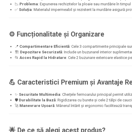
📉
Problema
: Expunerea rechizitelor la ploaie sau murdărie în timpul 
Pixuri cu radiera
✅
Soluția
: Materialul impermeabil și rezistent la murdărie asigură prot
Seturi Creative pentru Copii
Stampile Copii
⚙️ Funcționalitate și Organizare
ORGANIZARE SI ARHIVARE
Bibliorafturi
📍
Compartimentare Eficientă
: Cele 3 compartimente principale sunt
Alonje indosariere
🏗️
Depozitare Securizată
: Include un buzunarel interior suplimenta
📂
Acces Rapid la Hidratare
: Cele 2 buzunare exterioare elastice per
Etichete pentru bibliorafturi
Folii de protectie pentru
documente
💪 Caracteristici Premium și Avantaje R
Dosare plastic cu sina pt
documente
✨
Securitate Multimedia
: Cheițele fermoarului principal permit utili
🛡️
Durabilitate la Bază
: Rigidizarea cu burete și cele 2 tălpi de ca
Mape carton cu elastic
🚀
Manevrare Ușoară
: Mânerul întărit și ergonomic facilitează tran
Cutii si containere arhivare
Caiete mecanice
🌟 De ce să alegi acest produs?