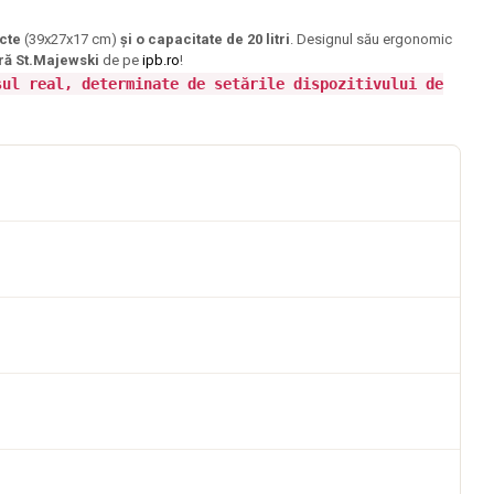
cte
(39x27x17 cm)
și o capacitate de 20 litri
. Designul său ergonomic
ră St.Majewski
de pe
ipb.ro
!
sul real, determinate de setările dispozitivului de