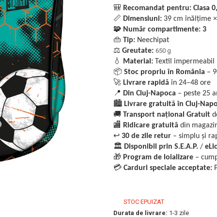
🎒
Recomandat pentru: Clasa 0, 
📏
Dimensiuni:
39 cm înălțime 
🧩
Număr compartimente: 3
👜
Tip:
Neechipat
⚖️
Greutate:
650 g
💧
Material:
Textil impermeabil
📦
Stoc propriu în România
– 9
🚀
Livrare rapidă
în 24–48 ore
📍
Din Cluj-Napoca
– peste 25 a
🏙️
Livrare gratuită în Cluj-Nap
🚚
Transport național Gratuit
de
🏬
Ridicare gratuită
din magazin
↩️
30 de zile retur
– simplu și ra
🏛️
Disponibil prin S.E.A.P.
/
eLic
🎁
Program de loializare
– cumpe
💳
Carduri speciale acceptate:
P
STOC EPUIZAT
Durata de livrare:
1-3 zile