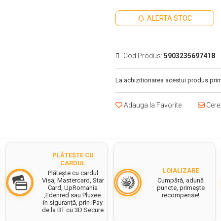
ALERTA STOC
Cod Produs:
5903235697418
La achizitionarea acestui produs prim
Adauga la Favorite
Cere 
PLĂTEȘTE CU
CARDUL
LOIALIZARE
Plătește cu cardul
Cumpără, adună
Visa, Mastercard, Star
puncte, primește
Card, UpRomania
recompense!
,Edenred sau Pluxee.
în siguranță, prin iPay
de la BT cu 3D Secure