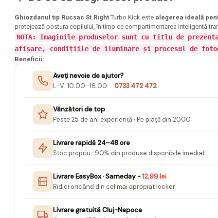
Caiete mecanice A4
Caiete mecanice A5
Ghiozdanul tip Rucsac St.Right
Turbo Kick este
alegerea ideală pent
Indecsi autoadezivi,
protejează postura copilului, în timp ce compartimentarea inteligentă tra
pagemarkere
NOTA: Imaginile produselor sunt cu titlu de prezent
afișare, condițiile de iluminare și procesul de foto
Separatoare index si
Beneficii:
separatoare biblioraft
Aveți nevoie de ajutor?
Dosare carton
L–V: 10:00–16:00 ·
0733 472 472
Dosare extensibile
Vânzători de top
Dosare suspendabile si
Peste 25 de ani experiență · Pe piață din 2000
suporturi
Dosar plic din plastic cu elastic
Livrare rapidă 24–48 ore
Stoc propriu · 90% din produse disponibile imediat
Mape plastic cu elastic
Mape de prezentare cu folii
Livrare EasyBox · Sameday -
12,99 lei
Ridici oricând din cel mai apropiat locker
Mape tip plic cu capsa
Serviete pentru documente
Livrare gratuită Cluj-Napoca