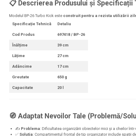
📋 Descrierea Produsului și Specificații
Jurnale cu cheita, lacat,
magnet
Modelul BP-26 Turbo Kick este
construit pentru a rezista utilizării zi
Specificație Tehnică
Detaliu
Pasta modelatoare
Harti de perete
Cod Produs
697418 / BP-26
Creta scolara
Înălțime
39 cm
Glob Pamantesc Scolar
Lățime
27 cm
Materiale Didactice
Adâncime
17 cm
Instrumente geometrie pentru
Greutate
650 g
tabla scolara
Capacitate
20 l
Tablite de desenat magnetice
Sugativa
Articole papetarie pentru copii
🧭 Adaptat Nevoilor Tale (Problemă/Solu
Banda adeziva
✍️
Problema
: Dificultatea organizării obiectelor mici și a cheilor în
Compas scolar
✅
Soluția
: Compartimentul frontal de tip organizator include spații d