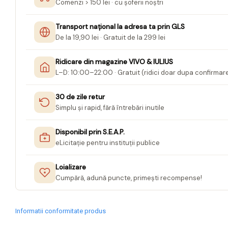
Mape conferinta, semnaturi
Comenzi > 150 lei · cu șoferii noștri
Mape cu multiple
Transport național la adresa ta prin GLS
compartimente
De la 19,90 lei · Gratuit de la 299 lei
Caseta bani
Ridicare din magazine VIVO & IULIUS
Clipboarduri
L–D: 10:00–22:00 · Gratuit (ridici doar dupa confirmar
Folii de Ambalare
Pungi cu fermoar
30 de zile retur
Simplu și rapid, fără întrebări inutile
Sfoara si Elastice
Suporturi si mape carti vizita
Disponibil prin S.E.A.P.
eLicitație pentru instituții publice
ARTICOLE DE BIROU
Suporturi instrumente de scris
Loializare
Suporturi verticale pentru
Cumpără, adună puncte, primești recompense!
documente
Tavite pentru documente
Informatii conformitate produs
Benzi adezive si dispensere