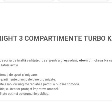
RIGHT 3 COMPARTIMENTE TURBO K
esoriu de înaltă calitate, ideal pentru preșcolari, elevii din clasa I-a 
zatorii activi.
ionați de sport și mișcare.
ompartimente principale bine organizate.
bretele moi cu lungime reglabilă pentru o purtare comodă.
rie, cu interior protejat împotriva umezelii.
ilitate optimă pe drumurile publice.