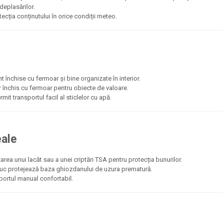
deplasărilor.
ecția conținutului în orice condiții meteo.
 închise cu fermoar și bine organizate în interior.
r închis cu fermoar pentru obiecte de valoare.
mit transportul facil al sticlelor cu apă.
eale
zarea unui lacăt sau a unei criptări TSA pentru protecția bunurilor.
uciuc protejează baza ghiozdanului de uzura prematură.
sportul manual confortabil.