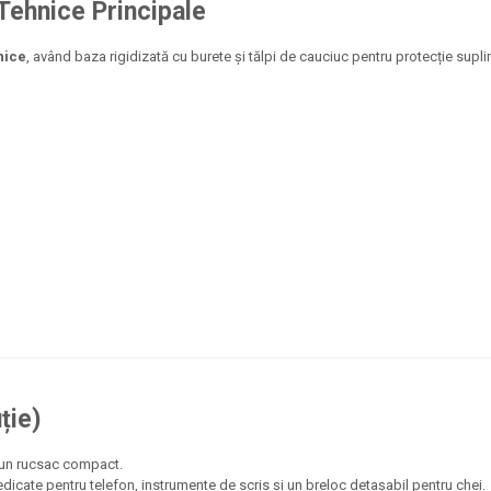
 Tehnice Principale
lnice
, având baza rigidizată cu burete și tălpi de cauciuc pentru protecție supl
ție)
tr-un rucsac compact.
edicate pentru telefon, instrumente de scris și un breloc detașabil pentru chei.