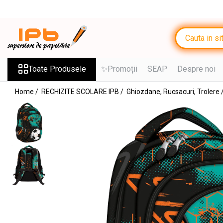
Toate Produsele
RECHIZITE SCOLARE IPB
Ghiozdane, Rucsacuri, Trolere
Toate Produsele
✨Promoții
SEAP
Despre noi
Penare, Etuiuri, Necessaire
Home /
RECHIZITE SCOLARE IPB /
Ghiozdane, Rucsacuri, Trolere 
Saci de sport, Borsete
Caiete
Caiete cu 2 sau mai multe
subiecte
Caiete de Calitate
Blocuri de desen
Coperți
Stilouri si Rollere cu Cerneala