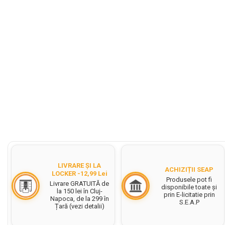
Set acuarele tempera
Culori si vopsele acrilice
Acuarele Guase
Pahare, palete si sorturi
pictura copii
Pensule scoala copii
Pensule cu rezervor
Pensule scolare bucata
Pensule scolare set
Lipiciuri
Foarfece pentru copii
LIVRARE ȘI LA
ACHIZIȚII SEAP
LOCKER -12,99 Lei
Produsele pot fi
Hartie si carton colorate
Livrare GRATUITĂ de
disponibile toate și
la 150 lei în Cluj-
prin E-licitatie prin
Hartie Creponata, Hartie
Napoca, de la 299 în
S.E.A.P
Țară (vezi detalii)
Glasata