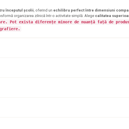
ru începutul școlii
, oferind un
echilibru perfect între dimensiuni compa
nsformă organizarea zilnică într-o activitate simplă. Alege
calitatea superioa
are. Pot exista diferențe minore de nuanță față de produ
grafiere.