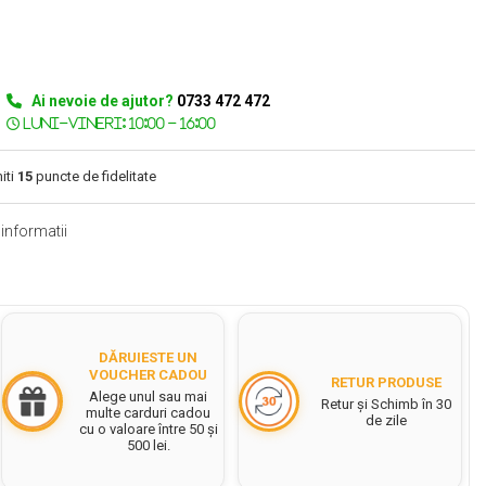
Ai nevoie de ajutor?
0733 472 472
iti
15
puncte de fidelitate
informatii
DĂRUIESTE UN
VOUCHER CADOU
RETUR PRODUSE
Alege unul sau mai
Retur și Schimb în 30
multe carduri cadou
de zile
cu o valoare între 50 și
500 lei.