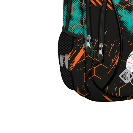
Cerneala Stilouri, Patroane
cerneala
Creioane colorate
Creioane
Carioci
Creioane cerate colorate
Instrumente pentru scris kids
Jocuri Educative si Puzzle-uri
Pilot Frixion
Corector fluid cu pasta
corectoare
Pic cu rescriere
Distribuie
Ascutitori
pe
Facebook
Acuarele
Acuarele Tempera la bucata