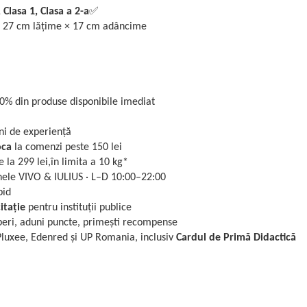
Clasa 1, Clasa a 2-a
✅
× 27 cm lățime × 17 cm adâncime
0% din produse disponibile imediat
ni de experiență
oca
la comenzi peste 150 lei
 la 299 lei,în limita a 10 kg*
ele VIVO & IULIUS · L–D 10:00–22:00
pid
itație
pentru instituții publice
ri, aduni puncte, primești recompense
luxee, Edenred și UP Romania, inclusiv
Cardul de Primă Didactică